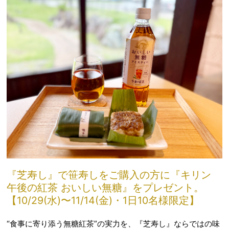
『芝寿し』で笹寿しをご購入の方に『キリン
午後の紅茶 おいしい無糖』をプレゼント。
【10/29(水)〜11/14(金)・1日10名様限定】
“食事に寄り添う無糖紅茶”の実力を、『芝寿し』ならではの味