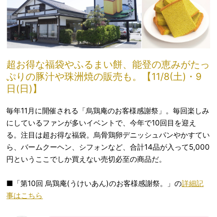
超お得な福袋やふるまい餅、能登の恵みがたっ
ぷりの豚汁や珠洲焼の販売も。【11/8(土)・9
日(日)】
毎年11月に開催される「烏鶏庵のお客様感謝祭」。毎回楽しみ
にしているファンが多いイベントで、今年で10回目を迎え
る。注目は超お得な福袋。烏骨鶏卵デニッシュパンやかすてい
ら、バームクーヘン、シフォンなど、合計14品が入って5,000
円というここでしか買えない売切必至の商品だ。
■「第10回 烏鶏庵(うけいあん)のお客様感謝祭。」の
詳細記
事はこちら