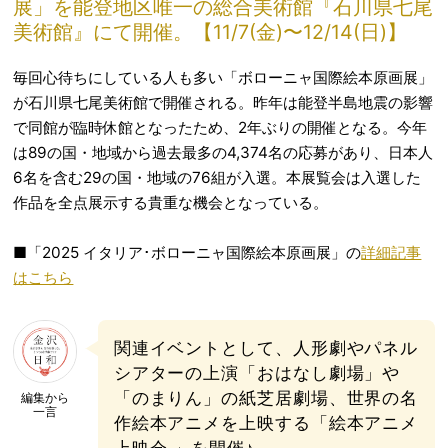
展」を能登地区唯一の総合美術館『石川県七尾
美術館』にて開催。【11/7(金)〜12/14(日)】
毎回心待ちにしている人も多い「ボローニャ国際絵本原画展」
が石川県七尾美術館で開催される。昨年は能登半島地震の影響
で同館が臨時休館となったため、2年ぶりの開催となる。今年
は89の国・地域から過去最多の4,374名の応募があり、日本人
6名を含む29の国・地域の76組が入選。本展覧会は入選した
作品を全点展示する貴重な機会となっている。
■「2025 イタリア･ボローニャ国際絵本原画展」の
詳細記事
はこちら
関連イベントとして、人形劇やパネル
シアターの上演「おはなし劇場」や
「のまりん」の紙芝居劇場、世界の名
編集から
一言
作絵本アニメを上映する「絵本アニメ
上映会 」を開催♪