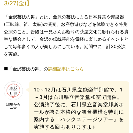
3/27(金)】
「金沢芸妓の舞」とは、金沢の芸妓による日本舞踊や邦楽器
(三味線、笛、太鼓)の演奏、お座敷遊びなどを体験できる特別
公演のこと。普段は一見さんお断りの茶屋文化に触れられる貴
重な機会として、金沢の伝統芸能を気軽に楽しめるイベントと
して毎年多くの人が楽しみにしている。期間中に、計30公演
を実施。
■「金沢芸妓の舞」の
詳細記事はこちら
10～12月は石川県立能楽堂別館で、1
～3月は石川県立音楽堂和室で開催。
公演終了後に、石川県立音楽堂邦楽ホ
編集から
一言
ールが誇る本格的な舞台機構を特別に
案内する「バックステージツアー」を
実施する回もありますよ♪