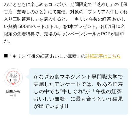
わいとともに楽しめるコラボが、期間限定で『芝寿し』の【保
古店＋芝寿しのさと】にて開催。対象の「プレミアム牛しぐれ
入り三味笹寿し」を購入すると、「キリン 午後の紅茶 おいし
い無糖 500mlペットボトル」を1本プレゼント。各店1日10名
限定の先着特典で、売場のキャンペーンシールとPOPが目印
だ。
■「キリン 午後の紅茶 おいしい無糖」の
詳細記事はこちら
かなざわ食マネジメント専門職大学で
実施したアンケートでは、数ある笹寿
しの中でも“牛しぐれ”が「午後の紅茶
編集から
一言
おいしい無糖」に最も合うという結果
が出ています!!