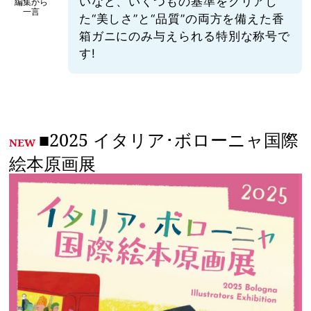
いなど、いくつもの基準をクリアし
編集から
一言
た“美しさ”と“品質”の両方を備えた香
箱ガニにのみ与えられる特別な称号で
す!
■2025 イタリア･ボローニャ国際
NEW
絵本原画展