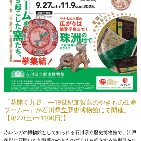
「花開く九谷 ―19世紀加賀藩のやきもの生産
ブーム―」が石川県立歴史博物館にて開催。
【9/27(土)〜11/9(日)】
赤レンガの博物館として知られる石川県立歴史博物館で、江戸
後期に花開いた加賀藩のやきものづくりを紹介する特別展をひ