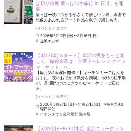
ぱ切り絵展 葉っぱの小旅行 in 石川」を開
催。
葉っぱ一枚に広がる小さくて優しい世界。緻密で
想像力あふれるアート作品を親子で楽しもう。
[
イベント
／
金沢市
]
2026年7月17日(金)〜8月16日(日)
金沢エムザ
【3/27(金)スタート】金沢の夜をもっと楽
しく。毎週金曜は「金沢チャレンジ ナイト
マーケット」へ。
【毎月第4金曜日開催！】キッチンカーごはんを
片手に、夜のおでかけ気分を満喫。示野の駐車場
が、月1回だけのにぎやかなマーケットに変わ
る。
[
イベント
／
金沢市
]
2026年3月27日(金)〜11月27日(金) ※毎月第4金
曜日開催
イオンタウン金沢示野 駐車場
【5/31(日)〜9/30(水)】金沢ニューグラン