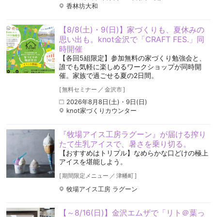
香林坊大和
【8/8(土)・9(日)】家づくりも、夏休みの
思い出も。knot金沢で「CRAFT FES.」同
時開催
【各回5組限定】参加無料の家づくり勉強会と、
誰でも気軽に楽しめるワークショップが同時開
催。家族で過ごせる夏の2日間。
[
無料セミナー
／
金沢市
]
2026年8月8日(土)・9日(日)
knot家づくりカウンター
『牧場アイス工房ラグーン』が届ける搾り
たて生乳アイスで、暑さを乗り切る。
【おすすめはトリプル】なめらかな口どけの極上
アイスを堪能しよう。
[
期間限定メニュー
／
津幡町
]
牧場アイス工房 ラグーン
【～8/16(日)】金沢エムザで「リト＠葉っ