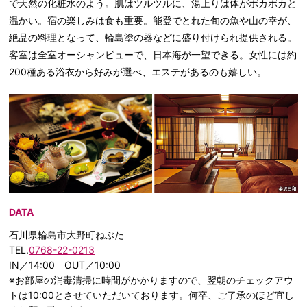
で天然の化粧水のよう。肌はツルツルに、湯上りは体がポカポカと
温かい。宿の楽しみは食も重要。能登でとれた旬の魚や山の幸が、
絶品の料理となって、輪島塗の器などに盛り付けられ提供される。
客室は全室オーシャンビューで、日本海が一望できる。女性には約
200種ある浴衣から好みが選べ、エステがあるのも嬉しい。
DATA
石川県輪島市大野町ねぶた
TEL.
0768-22-0213
IN／14:00 OUT／10:00
※お部屋の消毒清掃に時間がかかりますので、翌朝のチェックアウ
トは10:00とさせていただいております。何卒、ご了承のほど宜し