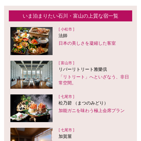
いま泊まりたい石川・富山の上質な宿一覧
[ 小松市 ]
法師
日本の美しさを凝縮した客室
[ 富山市 ]
リバーリトリート雅樂倶
「リトリート」へといざなう、非日
常空間。
[ 七尾市 ]
松乃碧 （まつのみどり）
加能ガニを味わう極上会席プラン
[ 七尾市 ]
加賀屋