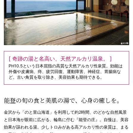
[ 奇跡の湯と名高い、天然アルカリ温泉。 ]
PH10.5という日本屈指の高質な天然アルカリ性泉質。効能は
外傷や皮膚病、痔、疲労回復、運動障害、神経症、胃腸病な
ど。古い角質を取り除き、美容効果も期待できる。
能登の旬の食と美肌の湯で、心身の癒しを。
金沢から「のと里山海道」を利用して約2時間、のどかな自然風景
と日本海が眼前に広がる、輪島に佇む『能登の庄』。自慢は、美容
効果が謳われる湯。少しトロみがある高アルカリ性の泉質は、まる