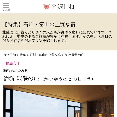
観光情報サイト 金沢日
【特集】石川・富山の上質な宿
北陸には、古くより多くの人たちが身体を癒しに訪れています。そ
れゆえ、歴史のある名旅館が数多く存在します。その中から注目の
宿＆おすすめ宿泊プランを紹介します。
金沢日和
>
特集
>
石川・富山の上質な宿
>
海游 能登の庄
[ 輪島市 ]
輪島 ねぶた温泉
海游 能登の庄
（かいゆうのとのしょう）