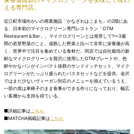
栄養価抜群のマイクログリーンを美味しく味わ
える専門店。
近江町市場向かいの商業施設「かなざわはこまち」の2階にあ
る、日本初のマイクログリーン専門レストラン「OTM
Restaurant＆Bar」。マイクログリーンとは発芽して1〜3週
間の若芽野菜のこと。成熟した野菜と比べて非常に栄養価が高
く、世界中で注目を集めている食材だ。同店では自社栽培の新
鮮なマイクログリーンを贅沢に使用したOTMプレートや、色
鮮やかなパンがインパクト抜群のサンドイッチセット、マイク
ログリーンがたっぷり盛られたパスタセットなどを提供。金沢
ではまだ少ないヴィーガン対応のメニューを揃えているうえ、
一部の席は車椅子のまま食事ができる作りになっており、幅広
い客層から支持を得ている。
■詳細記事は
こちら
■MATCHA掲載記事は
こちら