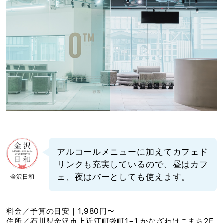
アルコールメニューに加えてカフェド
リンクも充実しているので、昼はカフ
ェ、夜はバーとしても使えます。
金沢日和
料金／予算の目安｜1,980円〜
住所／石川県金沢市上近江町袋町1−1 かなざわはこまち2F