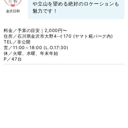
や立山を望める絶好のロケーションも
魅力です！
金沢日和
料金／予算の目安｜2,000円〜
住所／石川県金沢市大野4-イ170 (ヤマト糀パーク内)
TEL／非公開
営／11:00～18:00 (L.O.17:30)
休／火曜、水曜、年末年始
P／47台