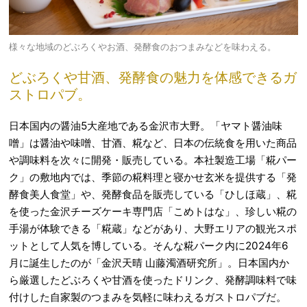
様々な地域のどぶろくやお酒、発酵食のおつまみなどを味わえる。
どぶろくや甘酒、発酵食の魅力を体感できるガ
ストロパブ。
日本国内の醤油5大産地である金沢市大野。「ヤマト醤油味
噌」は醤油や味噌、甘酒、糀など、日本の伝統食を用いた商品
や調味料を次々に開発・販売している。本社製造工場「糀パー
ク」の敷地内では、季節の糀料理と寝かせ玄米を提供する「発
酵食美人食堂」や、発酵食品を販売している「ひしほ蔵」、糀
を使った金沢チーズケーキ専門店「こめトはな」、珍しい糀の
手湯が体験できる「糀蔵」などがあり、大野エリアの観光スポ
ットとして人気を博している。そんな糀パーク内に2024年6
月に誕生したのが「金沢天晴 山藤濁酒研究所」。日本国内か
ら厳選したどぶろくや甘酒を使ったドリンク、発酵調味料で味
付けした自家製のつまみを気軽に味わえるガストロパブだ。