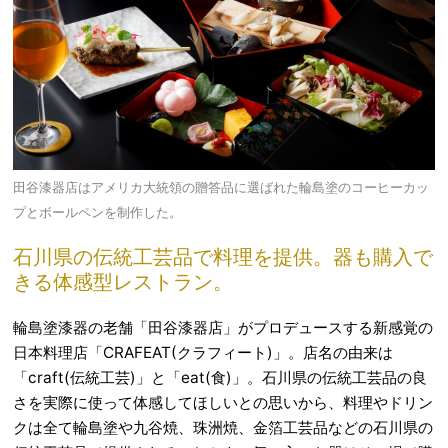
田谷漆器店はアメリカ大統領の贈答品に選ばれた輪島塗のコーヒーカッ
プとボールペンを制作した。
石川県の伝統工芸品で料理を提供。器も購入で
きる体感型レストラン。
輪島塗漆器の老舗「田谷漆器店」がプロデュースする新感覚の
日本料理店「CRAFEAT(クラフィート)」。店名の由来は
「craft(伝統工芸)」と「eat(食)」。石川県の伝統工芸品の良
さを実際に使って体感してほしいとの思いから、料理やドリン
クは全て輪島塗や九谷焼、珠洲焼、金箔工芸品などの石川県の