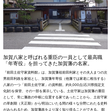
加賀八家と呼ばれる重臣の一員として最高職
「年寄役」を担ってきた加賀藩の名家。
『前田土佐守家資料館』は、加賀藩祖前田利家とその夫人まつの次
男前田利政を家祖とし、加賀藩年寄役（他藩では家老に相当する）
八家の一つ「前田土佐守家」の資料館。約9,000点(石川県指定文
化財)を保管、その一部を展示している。土佐守家は加賀藩の重臣
として、常に藩政の中枢に位置する家であったことから、土佐守家
の草創期（天正期）から明治にいたる間の様々な分野にわたる史料
がみられるため、加賀藩政をより深く知り得ることができる。 館