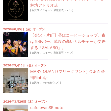
林坊アトリオ店
[
金沢市
／
スイーツ(和洋菓子)・パン
]
2026年6月5日（金）オープン
【金沢・片町】昼はコーヒーショップ、夜
は音楽バー。感度の高いカルチャーが交差
する『SALABO』。
[
金沢市
／
スイーツ(和洋菓子)・パン
]
2026年5月15日（金）オープン
MARY QUANT(マリークワント) 金沢百番
街Rinto店
[
金沢市
／
その他(グルメ)
]
2026年3月26日（木）オープン
cafe evanSE note