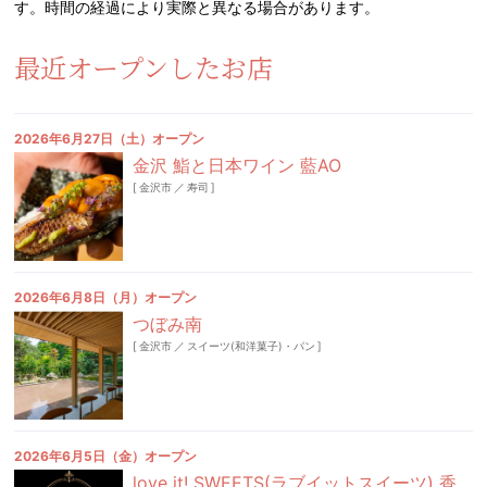
す。時間の経過により実際と異なる場合があります。
最近オープンしたお店
2026年6月27日（土）オープン
金沢 鮨と日本ワイン 藍AO
[
金沢市
／
寿司
]
2026年6月8日（月）オープン
つぼみ南
[
金沢市
／
スイーツ(和洋菓子)・パン
]
2026年6月5日（金）オープン
love it! SWEETS(ラブイットスイーツ) 香