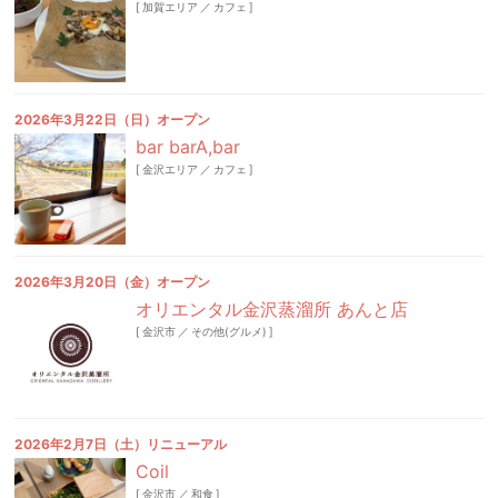
[
加賀エリア
／
カフェ
]
2026年3月22日（日）オープン
bar barA,bar
[
金沢エリア
／
カフェ
]
2026年3月20日（金）オープン
オリエンタル金沢蒸溜所 あんと店
[
金沢市
／
その他(グルメ)
]
2026年2月7日（土）リニューアル
Coil
[
金沢市
／
和食
]