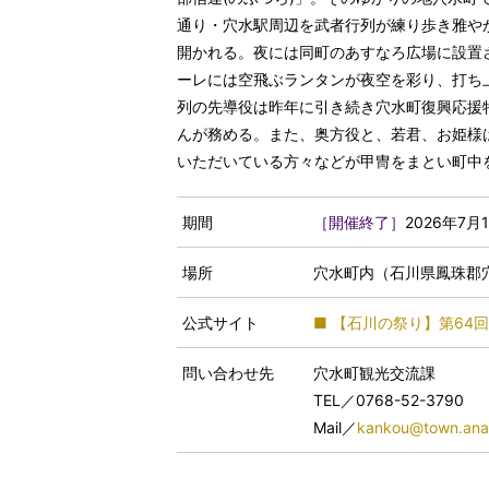
通り・穴水駅周辺を武者行列が練り歩き雅や
開かれる。夜には同町のあすなろ広場に設置
ーレには空飛ぶランタンが夜空を彩り、打ち
列の先導役は昨年に引き続き穴水町復興応援
んが務める。また、奥方役と、若君、お姫様
いただいている方々などが甲冑をまとい町中
期間
［開催終了］
2026年7月1
場所
穴水町内（石川県鳳珠郡
公式サイト
■ 【石川の祭り】第64
問い合わせ先
穴水町観光交流課
TEL／
0768-52-3790
Mail／
kankou@town.anam