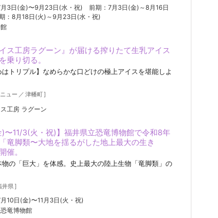
7月3日(金)〜9月23日(水・祝) 前期：7月3日(金)～8月16日
後期：8月18日(火)～9月23日(水・祝)
芸館
イス工房ラグーン』が届ける搾りたて生乳アイス
を乗り切る。
めはトリプル】なめらかな口どけの極上アイスを堪能しよ
ニュー
／
津幡町
]
ス工房 ラグーン
(金)〜11/3(火・祝)】福井県立恐竜博物館で令和8年
「竜脚類〜大地を揺るがした地上最大の生き
開催。
本物の「巨大」を体感。史上最大の陸上生物「竜脚類」の
。
福井県
]
7月10日(金)〜11月3日(火・祝)
立恐竜博物館