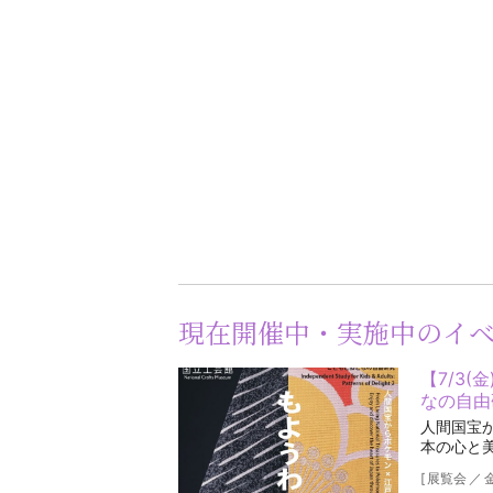
現在開催中・実施中のイ
【7/3(
なの自由
人間国宝
本の心と
[
展覧会
／