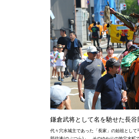
鎌倉武将として名を馳せた長谷
代々穴水城主であった「長家」の始祖として
部信連(のぶつら)」。そのゆかりの地穴水町