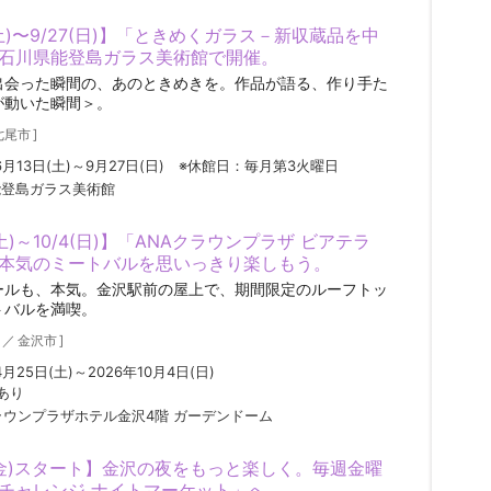
(土)〜9/27(日)】「ときめくガラス－新収蔵品を中
石川県能登島ガラス美術館で開催。
出会った瞬間の、あのときめきを。作品が語る、作り手た
が動いた瞬間＞。
七尾市
]
年6月13日(土)～9月27日(日) ※休館日：毎月第3火曜日
能登島ガラス美術館
(土)～10/4(日)】「ANAクラウンプラザ ビアテラ
本気のミートバルを思いっきり楽しもう。
ールも、本気。金沢駅前の屋上で、期間限定のルーフトッ
トバルを満喫。
／
金沢市
]
4月25日(土)～2026年10月4日(日)
あり
ラウンプラザホテル金沢4階 ガーデンドーム
7(金)スタート】金沢の夜をもっと楽しく。毎週金曜
チャレンジ ナイトマーケット」へ。