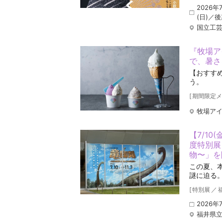
2026年
(日)／
国立工
『牧場ア
で、暑さ
【おすす
う。
[
期間限定メ
牧場アイ
【7/10
度特別展
物〜」を
この夏、
謎に迫る
[
特別展
／
2026年
福井県