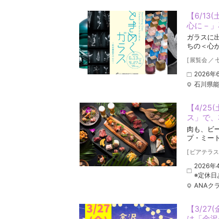
【6/13
心に－」
ガラスに
ちの＜心
[
展覧会
／
2026
石川県
【4/25
ス」で、
肉も、ビ
プ・ミー
[
ビアテラス
2026年
※定休日
ANAク
【3/2
は「金沢