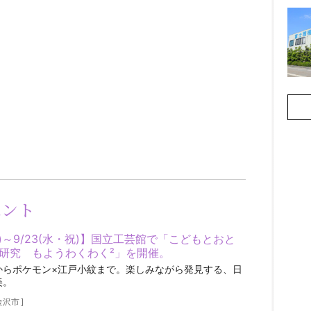
ベント
金)～9/23(水・祝)】国立工芸館で「こどもとおと
研究 もようわくわく²」を開催。
からポケモン×江戸小紋まで。楽しみながら発見する、日
美。
金沢市
]