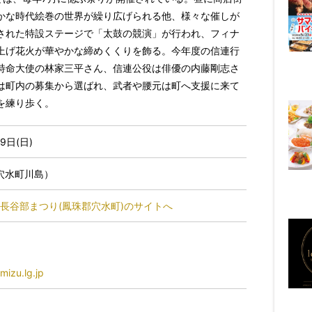
かな時代絵巻の世界が繰り広げられる他、様々な催しが
された特設ステージで「太鼓の競演」が行われ、フィナ
上げ花火が華やかな締めくくりを飾る。今年度の信連行
特命大使の林家三平さん、信連公役は俳優の内藤剛志さ
は町内の募集から選ばれ、武者や腰元は町へ支援に来て
を練り歩く。
9日(日)
穴水町川島）
回長谷部まつり(鳳珠郡穴水町)のサイトへ
izu.lg.jp