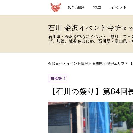
観光情報サイト 金沢日和
観光情報
特集
イベント
石川 金沢イベント今チェ
石川県・金沢を中心にイベント、祭り、フェ
プ。加賀、能登をはじめ、石川県・富山県・
金沢日和
>
イベント情報
>
石川県
>
能登エリア
>
【
開催終了
【石川の祭り】第64回