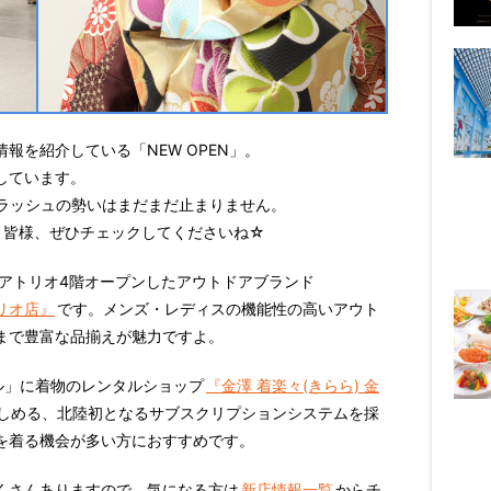
報を紹介している「NEW OPEN」。
しています。
店ラッシュの勢いはまだまだ止まりません。
！ 皆様、ぜひチェックしてくださいね☆
林坊アトリオ4階オープンしたアウトドアブランド
トリオ店』
です。メンズ・レディスの機能性の高いアウト
まで豊富な品揃えが魅力ですよ。
ビル」に着物のレンタルショップ
『金澤 着楽々(きらら) 金
しめる、北陸初となるサブスクリプションシステムを採
を着る機会が多い方におすすめです。
くさんありますので、気になる方は
新店情報一覧
からチ