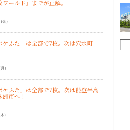
政ワールド』までが正解。
）
(金)
ポケふた」は全部で7枚。次は穴水町
）
(月)
ポケふた」は全部で7枚。次は能登半島
珠洲市へ！
）
(木)