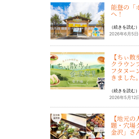
能登の「
へ！
（
続きを読む
2026年6月5日
【ちぃ散歩
クラウン
フタヌーン
きました
（
続きを読む
2026年5月12日
【地元の
題・穴場
金沢」さ