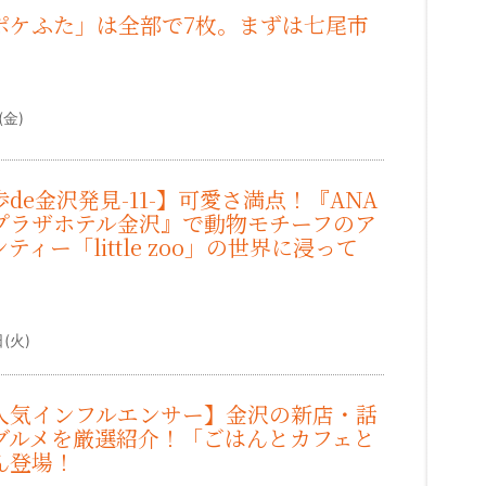
ポケふた」は全部で7枚。まずは七尾市
）
(金)
de金沢発見-11-】可愛さ満点！『ANA
プラザホテル金沢』で動物モチーフのア
ティー「little zoo」の世界に浸って
。
）
(火)
人気インフルエンサー】金沢の新店・話
グルメを厳選紹介！「ごはんとカフェと
ん登場！