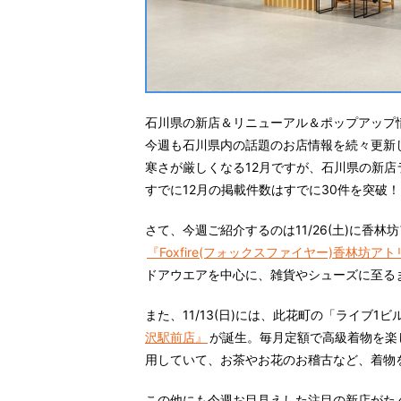
石川県の新店＆リニューアル＆ポップアップ情
今週も石川県内の話題のお店情報を続々更新
寒さが厳しくなる12月ですが、石川県の新
すでに12月の掲載件数はすでに30件を突破
さて、今週ご紹介するのは11/26(土)に香
『Foxfire(フォックスファイヤー)香林坊ア
ドアウエアを中心に、雑貨やシューズに至る
また、11/13(日)には、此花町の「ライブ1
沢駅前店』
が誕生。毎月定額で高級着物を楽
用していて、お茶やお花のお稽古など、着物
この他にも今週お目見えした注目の新店がた