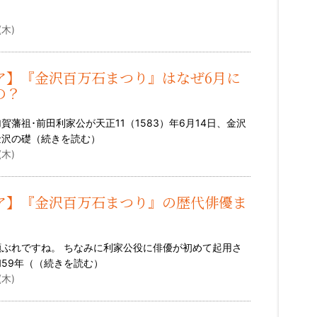
）
(木)
ア】『金沢百万石まつり』はなぜ6月に
の？
賀藩祖･前田利家公が天正11（1583）年6月14日、金沢
金沢の礎（
続きを読む
）
(木)
ア】『金沢百万石まつり』の歴代俳優ま
ぶれですね。 ちなみに利家公役に俳優が初めて起用さ
59年（（
続きを読む
）
(木)