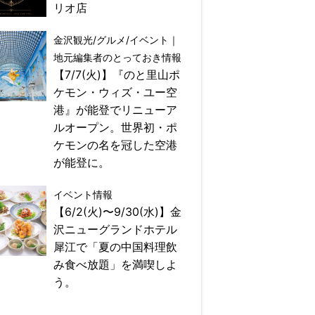
リオ店
金沢観光/グルメ/イベント｜
地元編集者のとっておき情報
【7/7(火)】『のと里山ポ
ケモン・ウィズ・ユー空
港』が能登でリニューア
ルオープン。世界初・ポ
ケモンの名を冠した空港
が能登に。
イベント情報
【6/2(火)〜9/30(水)】金
沢ニューグランドホテル
犀江で「夏の中国料理飲
み食べ放題」を満喫しよ
う。