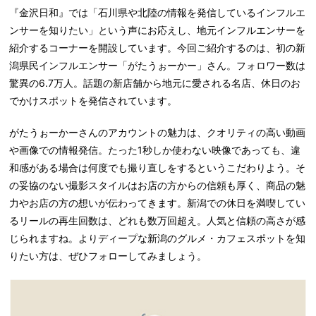
『金沢日和』では「石川県や北陸の情報を発信しているインフルエ
ンサーを知りたい」という声にお応えし、地元インフルエンサーを
紹介するコーナーを開設しています。今回ご紹介するのは、初の新
潟県民インフルエンサー「がたうぉーかー」さん。フォロワー数は
驚異の6.7万人。話題の新店舗から地元に愛される名店、休日のお
でかけスポットを発信されています。
がたうぉーかーさんのアカウントの魅力は、クオリティの高い動画
や画像での情報発信。たった1秒しか使わない映像であっても、違
和感がある場合は何度でも撮り直しをするというこだわりよう。そ
の妥協のない撮影スタイルはお店の方からの信頼も厚く、商品の魅
力やお店の方の想いが伝わってきます。新潟での休日を満喫してい
るリールの再生回数は、どれも数万回超え。人気と信頼の高さが感
じられますね。よりディープな新潟のグルメ・カフェスポットを知
りたい方は、ぜひフォローしてみましょう。