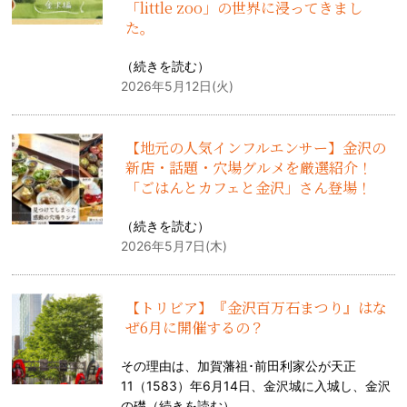
「little zoo」の世界に浸ってきまし
た。
（
続きを読む
）
2026年5月12日(火)
【地元の人気インフルエンサー】金沢の
新店・話題・穴場グルメを厳選紹介！
「ごはんとカフェと金沢」さん登場！
（
続きを読む
）
2026年5月7日(木)
【トリビア】『金沢百万石まつり』はな
ぜ6月に開催するの？
その理由は、加賀藩祖･前田利家公が天正
11（1583）年6月14日、金沢城に入城し、金沢
の礎（
続きを読む
）