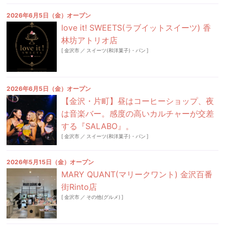
2026年6月5日（金）オープン
love it! SWEETS(ラブイットスイーツ) 香
林坊アトリオ店
[
金沢市
／
スイーツ(和洋菓子)・パン
]
2026年6月5日（金）オープン
【金沢・片町】昼はコーヒーショップ、夜
は音楽バー。感度の高いカルチャーが交差
する『SALABO』。
[
金沢市
／
スイーツ(和洋菓子)・パン
]
2026年5月15日（金）オープン
MARY QUANT(マリークワント) 金沢百番
街Rinto店
[
金沢市
／
その他(グルメ)
]