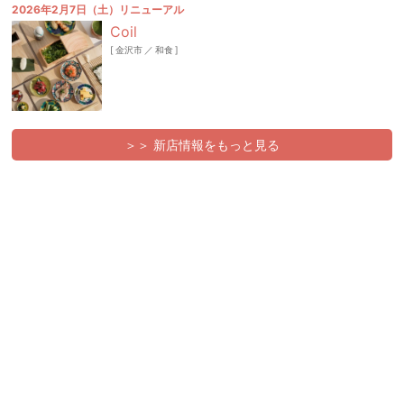
2026年2月7日（土）リニューアル
Coil
[
金沢市
／
和食
]
＞＞ 新店情報をもっと見る