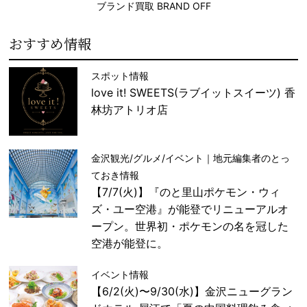
ブランド買取 BRAND OFF
おすすめ情報
スポット情報
love it! SWEETS(ラブイットスイーツ) 香
林坊アトリオ店
金沢観光/グルメ/イベント｜地元編集者のとっ
ておき情報
【7/7(火)】『のと里山ポケモン・ウィ
ズ・ユー空港』が能登でリニューアルオ
ープン。世界初・ポケモンの名を冠した
空港が能登に。
イベント情報
【6/2(火)〜9/30(水)】金沢ニューグラン