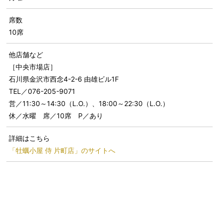
席数
10席
他店舗など
［中央市場店］
石川県金沢市西念4-2-6 由雄ビル1F
TEL／076-205-9071
営／11:30～14:30（L.O.）、18:00～22:30（L.O.）
休／水曜 席／10席 P／あり
詳細はこちら
「牡蠣小屋 侍 片町店」のサイトへ