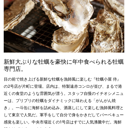
新鮮大ぶりな牡蠣を豪快に年中食べられる牡蠣
専門店。
目の前で焼き上げる新鮮な牡蠣を漁師風に楽しむ『牡蠣小屋 侍』
の2号店が片町に登場。店内は、特製遠赤コンロが並び、まるで港
近くの食堂のような雰囲気が漂う。スタッフ自慢のイチオシメニュ
ーは、プリプリの牡蠣をダイナミックに味わえる「がんがん焼
き」。一斗缶に海鮮を詰め込み、酒蒸しにして楽しむ漁師風料理と
して東京で人気だ。軍手をして自分で身をかきだしてバーベキュー
感覚も楽しい。中央市場近くの1号店はすでに人気沸騰中だ。海鮮