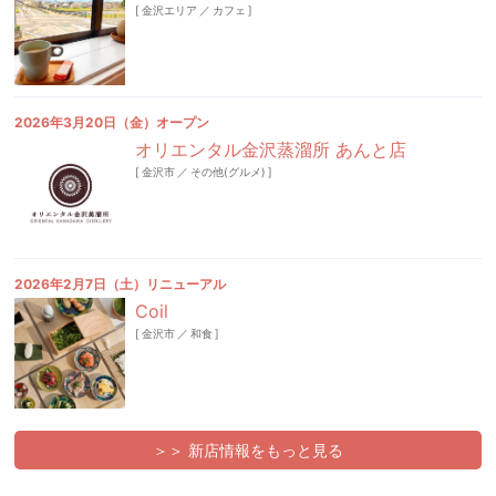
[
金沢エリア
／
カフェ
]
2026年3月20日（金）オープン
オリエンタル金沢蒸溜所 あんと店
[
金沢市
／
その他(グルメ)
]
2026年2月7日（土）リニューアル
Coil
[
金沢市
／
和食
]
＞＞ 新店情報をもっと見る