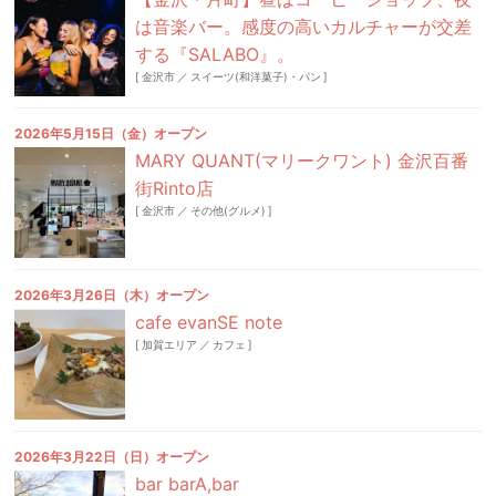
は音楽バー。感度の高いカルチャーが交差
する『SALABO』。
[
金沢市
／
スイーツ(和洋菓子)・パン
]
2026年5月15日（金）オープン
MARY QUANT(マリークワント) 金沢百番
街Rinto店
[
金沢市
／
その他(グルメ)
]
2026年3月26日（木）オープン
cafe evanSE note
[
加賀エリア
／
カフェ
]
2026年3月22日（日）オープン
bar barA,bar