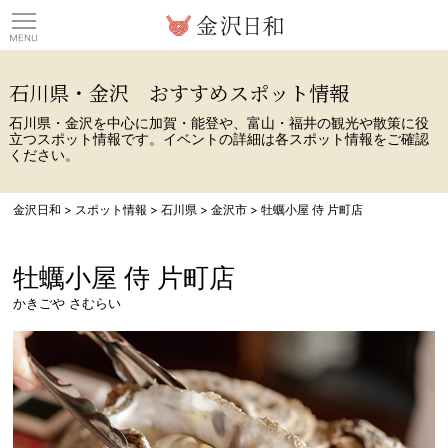
観光情報サイト 金沢日
石川県・金沢 おすすめスポット情報
石川県・金沢を中心に加賀・能登や、富山・福井の観光や散策に役
立つスポット情報です。イベントの詳細は各スポット情報をご確認
ください。
金沢日和
>
スポット情報
>
石川県
>
金沢市
>
牡蠣小屋 侍 片町店
牡蠣小屋 侍 片町店
かきごや さむらい