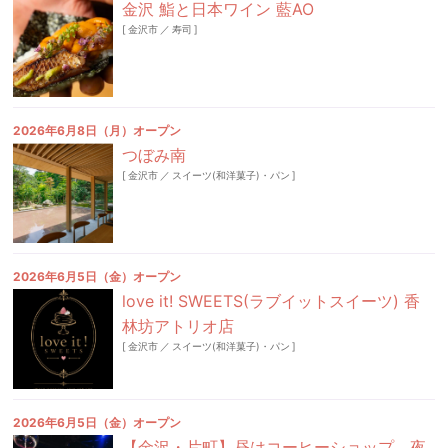
金沢 鮨と日本ワイン 藍AO
[
金沢市
／
寿司
]
2026年6月8日（月）オープン
つぼみ南
[
金沢市
／
スイーツ(和洋菓子)・パン
]
2026年6月5日（金）オープン
love it! SWEETS(ラブイットスイーツ) 香
林坊アトリオ店
[
金沢市
／
スイーツ(和洋菓子)・パン
]
2026年6月5日（金）オープン
【金沢・片町】昼はコーヒーショップ、夜