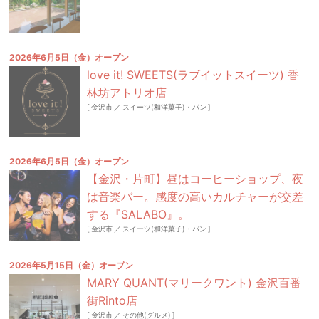
2026年6月5日（金）オープン
love it! SWEETS(ラブイットスイーツ) 香
林坊アトリオ店
[
金沢市
／
スイーツ(和洋菓子)・パン
]
2026年6月5日（金）オープン
【金沢・片町】昼はコーヒーショップ、夜
は音楽バー。感度の高いカルチャーが交差
する『SALABO』。
[
金沢市
／
スイーツ(和洋菓子)・パン
]
2026年5月15日（金）オープン
MARY QUANT(マリークワント) 金沢百番
街Rinto店
[
金沢市
／
その他(グルメ)
]