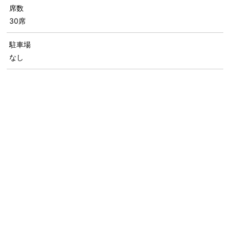
席数
30席
駐車場
なし