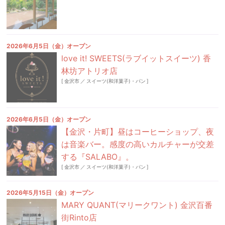
2026年6月5日（金）オープン
love it! SWEETS(ラブイットスイーツ) 香
林坊アトリオ店
[
金沢市
／
スイーツ(和洋菓子)・パン
]
2026年6月5日（金）オープン
【金沢・片町】昼はコーヒーショップ、夜
は音楽バー。感度の高いカルチャーが交差
する『SALABO』。
[
金沢市
／
スイーツ(和洋菓子)・パン
]
2026年5月15日（金）オープン
MARY QUANT(マリークワント) 金沢百番
街Rinto店