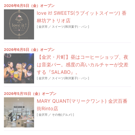
2026年6月5日（金）オープン
love it! SWEETS(ラブイットスイーツ) 香
林坊アトリオ店
[
金沢市
／
スイーツ(和洋菓子)・パン
]
2026年6月5日（金）オープン
【金沢・片町】昼はコーヒーショップ、夜
は音楽バー。感度の高いカルチャーが交差
する『SALABO』。
[
金沢市
／
スイーツ(和洋菓子)・パン
]
2026年5月15日（金）オープン
MARY QUANT(マリークワント) 金沢百番
街Rinto店
[
金沢市
／
その他(グルメ)
]