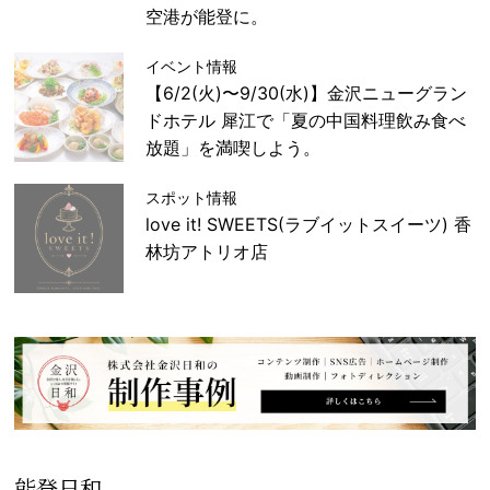
空港が能登に。
イベント情報
【6/2(火)〜9/30(水)】金沢ニューグラン
ドホテル 犀江で「夏の中国料理飲み食べ
放題」を満喫しよう。
スポット情報
love it! SWEETS(ラブイットスイーツ) 香
林坊アトリオ店
能登日和