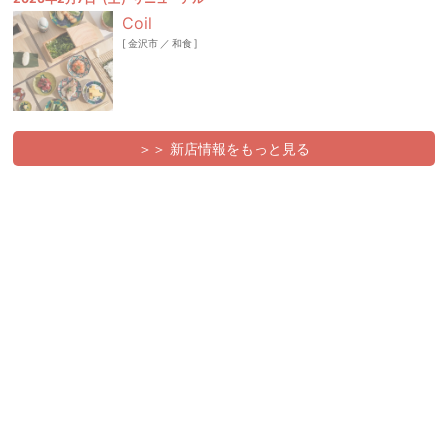
Coil
[
金沢市
／
和食
]
＞＞ 新店情報をもっと見る