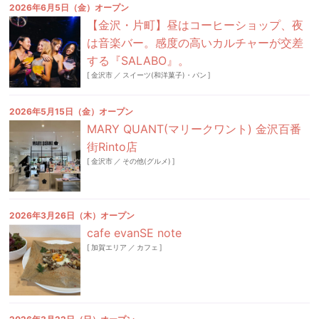
2026年6月5日（金）オープン
【金沢・片町】昼はコーヒーショップ、夜
は音楽バー。感度の高いカルチャーが交差
する『SALABO』。
[
金沢市
／
スイーツ(和洋菓子)・パン
]
2026年5月15日（金）オープン
MARY QUANT(マリークワント) 金沢百番
街Rinto店
[
金沢市
／
その他(グルメ)
]
2026年3月26日（木）オープン
cafe evanSE note
[
加賀エリア
／
カフェ
]