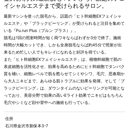
イシャルエステまで受けられるサロン。
最新マシンを使った脱毛から、話題の「ヒト幹細胞EXフェイシャ
ルエステ」や「ブラックピーリング」が受けられると注目を集めて
いる『Pu.run Plus（プルン プラス）』。
脱毛は1回の照射時間が短く両ワキならばわずか3分で終了。施術
時間が大幅カットでき、しかも全身脱毛ならば約45分で照射が出
来るため忙しい人でもキレイになれると好評を得ている。
また「ヒト幹細胞EXフェイシャルエステ」は、植物幹細胞で肌の
表皮細胞を活性化させ、効果を高めるためにヒト幹細胞でタンパク
質を補い、細胞レベルで肌を甦らせてシミやシワ、毛穴、思春期か
ら大人ニキビまで、あらゆる肌トラブルに効果を発揮。そして「ブ
ラックピーリング」は、ダウンタイムのないピーリングが可能とな
っており、美容分野で効果の高いEライト効果でニキビはもちろん
毛穴やシミなど顔や背中への施術も行っている。
住所
石川県金沢市新保本3-7