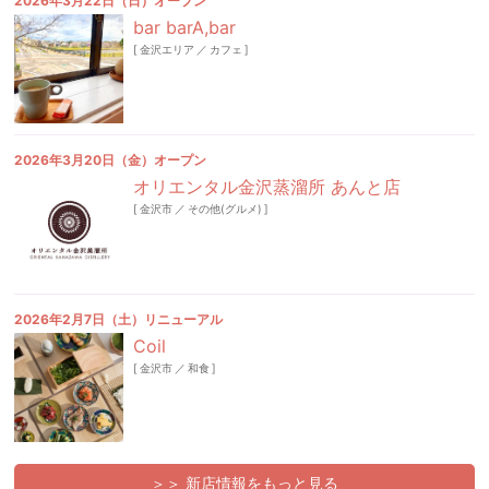
2026年3月22日（日）オープン
bar barA,bar
[
金沢エリア
／
カフェ
]
2026年3月20日（金）オープン
オリエンタル金沢蒸溜所 あんと店
[
金沢市
／
その他(グルメ)
]
2026年2月7日（土）リニューアル
Coil
[
金沢市
／
和食
]
＞＞ 新店情報をもっと見る