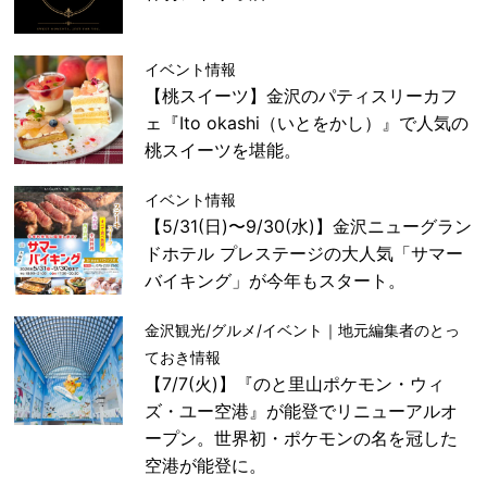
イベント情報
【桃スイーツ】金沢のパティスリーカフ
ェ『Ito okashi（いとをかし）』で人気の
桃スイーツを堪能。
イベント情報
【5/31(日)〜9/30(水)】金沢ニューグラン
ドホテル プレステージの大人気「サマー
バイキング」が今年もスタート。
金沢観光/グルメ/イベント｜地元編集者のとっ
ておき情報
【7/7(火)】『のと里山ポケモン・ウィ
ズ・ユー空港』が能登でリニューアルオ
ープン。世界初・ポケモンの名を冠した
空港が能登に。