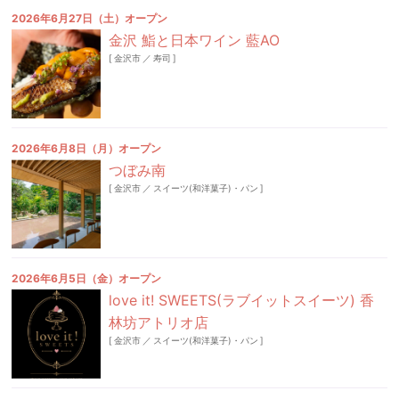
2026年6月27日（土）オープン
金沢 鮨と日本ワイン 藍AO
[
金沢市
／
寿司
]
2026年6月8日（月）オープン
つぼみ南
[
金沢市
／
スイーツ(和洋菓子)・パン
]
2026年6月5日（金）オープン
love it! SWEETS(ラブイットスイーツ) 香
林坊アトリオ店
[
金沢市
／
スイーツ(和洋菓子)・パン
]