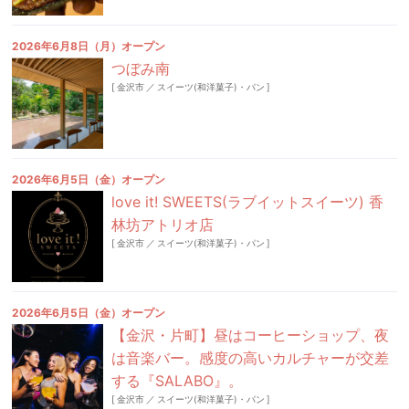
2026年6月8日（月）オープン
つぼみ南
[
金沢市
／
スイーツ(和洋菓子)・パン
]
2026年6月5日（金）オープン
love it! SWEETS(ラブイットスイーツ) 香
林坊アトリオ店
[
金沢市
／
スイーツ(和洋菓子)・パン
]
2026年6月5日（金）オープン
【金沢・片町】昼はコーヒーショップ、夜
は音楽バー。感度の高いカルチャーが交差
する『SALABO』。
[
金沢市
／
スイーツ(和洋菓子)・パン
]