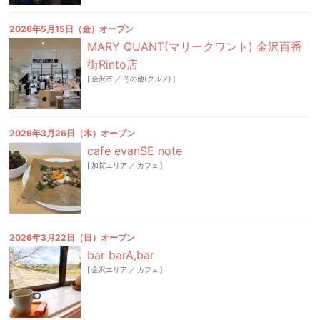
2026年5月15日（金）オープン
MARY QUANT(マリークワント) 金沢百番
街Rinto店
[
金沢市
／
その他(グルメ)
]
2026年3月26日（木）オープン
cafe evanSE note
[
加賀エリア
／
カフェ
]
2026年3月22日（日）オープン
bar barA,bar
[
金沢エリア
／
カフェ
]