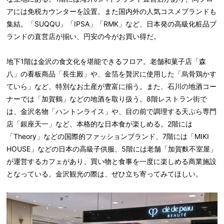
アには免税カウンターを設置。また国内外の人気コスメブランドも
集結。「SUQQU」「IPSA」「RMK」など、日本発の高級化粧品ブ
ランドの直営店が揃い、円安の今がお買い得だ。
地下1階は金沢の食文化を堪能できるフロア。老舗和菓子店「森
八」の看板商品「長生殿」や、金箔を贅沢に使用した「烏骨鶏かす
ていら」など、特別なお土産が豊富に揃う。また、石川の地酒コー
ナーでは「加賀鶴」などの地酒を取り扱う。8階レストラン街で
は、金沢名物「ハントンライス」や、目の前で調理する天ぷら専門
店「銀座天一」など、本格的な日本食が楽しめる。2階には
「Theory」などの国際的ファッションブランド、7階には「MIKI
HOUSE」などの日本の高級子供服、5階には老舗「加賀麩不室屋」
が運営するカフェがあり、買い物と食事を一度に楽しめる商業施設
となっている。金沢観光の際は、ぜひ立ち寄ってみてほしい。