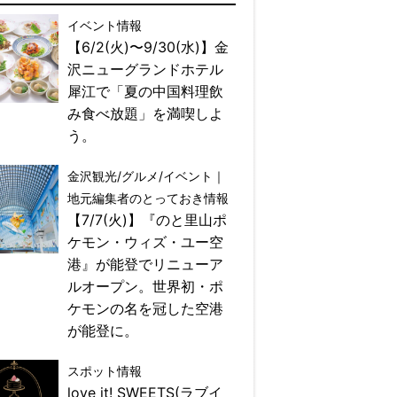
イベント情報
【6/2(火)〜9/30(水)】金
沢ニューグランドホテル
犀江で「夏の中国料理飲
み食べ放題」を満喫しよ
う。
金沢観光/グルメ/イベント｜
地元編集者のとっておき情報
【7/7(火)】『のと里山ポ
ケモン・ウィズ・ユー空
港』が能登でリニューア
ルオープン。世界初・ポ
ケモンの名を冠した空港
が能登に。
スポット情報
love it! SWEETS(ラブイ