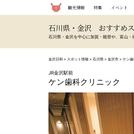
観光情報サイト 金沢日和
観光情報
特集
イベント
石川県・金沢 おすすめ
石川県・金沢を中心に加賀・能登や、富山・
金沢日和
>
スポット情報
>
石川県
>
金沢市
>
ケン歯
JR金沢駅前
ケン歯科クリニック