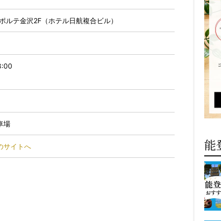
1 ポルテ金沢2F（ホテル日航複合ビル）
:00
車場
能
のサイトへ