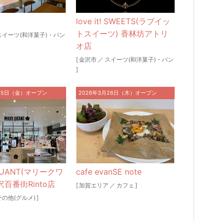
love it! SWEETS(ラブイッ
トスイーツ) 香林坊アトリ
スイーツ(和洋菓子)・パン
オ店
[
金沢市
／
スイーツ(和洋菓子)・パン
]
月15日（金）オープン
2026年3月26日（木）オープン
QUANT(マリークワ
cafe evanSE note
沢百番街Rinto店
[
加賀エリア
／
カフェ
]
その他(グルメ)
]