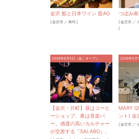
金沢 鮨と日本ワイン 藍AO
つぼみ南
[
金沢市
／
寿司
]
[
金沢市
／
]
2026年6月5日（金）オープン
2026年5
【金沢・片町】昼はコーヒ
MARY 
ーショップ、夜は音楽バ
ント) 金
ー。感度の高いカルチャー
[
金沢市
／
が交差する『SALABO』。