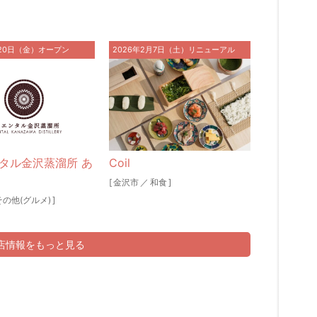
月20日（金）オープン
2026年2月7日（土）リニューアル
タル金沢蒸溜所 あ
Coil
[
金沢市
／
和食
]
その他(グルメ)
]
新店情報をもっと見る