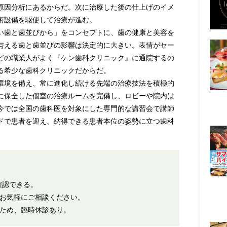
原因分析にあるからだ。次に治療した後の仕上げのイメ
術設備を駆使して治療が進む。
い歯と歯並びから」をコンセプトに、歯の健康と美容を
与える歯と歯並びの影響は決定的に大きい。表情がセー
どの職業人がよく『ケン歯科クリニック』に通院するの
る希少な歯科クリニックだからだ。
環境を備え、常に進化し続ける先端の治療技法を積極的
に保全した個室の治療ルームを完備し、ロビーや院内は
今では全国の歯科医を対象にした専門的な講習会で講師
ドで患者を迎え、納得できる患者本位の姿勢に立つ歯科
確認できる。
お気軽にご相談ください。
ため、臨時休診あり。