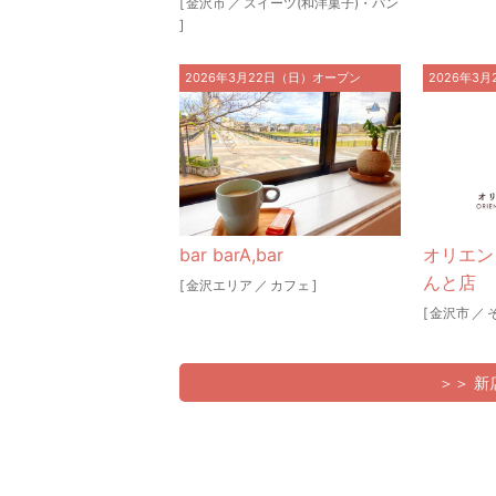
[
金沢市
／
スイーツ(和洋菓子)・パン
]
2026年3月22日（日）オープン
2026年3
bar barA,bar
オリエン
んと店
[
金沢エリア
／
カフェ
]
[
金沢市
／
＞＞ 