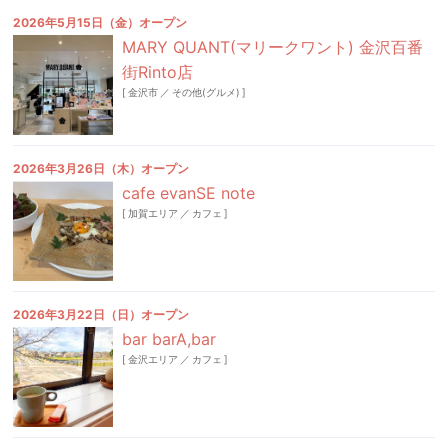
2026年5月15日（金）オープン
MARY QUANT(マリークワント) 金沢百番
街Rinto店
[
金沢市
／
その他(グルメ)
]
2026年3月26日（木）オープン
cafe evanSE note
[
加賀エリア
／
カフェ
]
2026年3月22日（日）オープン
bar barA,bar
[
金沢エリア
／
カフェ
]