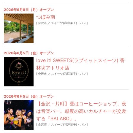
2026年6月8日（月）オープン
つぼみ南
[
金沢市
／
スイーツ(和洋菓子)・パン
]
2026年6月5日（金）オープン
love it! SWEETS(ラブイットスイーツ) 香
林坊アトリオ店
[
金沢市
／
スイーツ(和洋菓子)・パン
]
2026年6月5日（金）オープン
【金沢・片町】昼はコーヒーショップ、夜
は音楽バー。感度の高いカルチャーが交差
する『SALABO』。
[
金沢市
／
スイーツ(和洋菓子)・パン
]