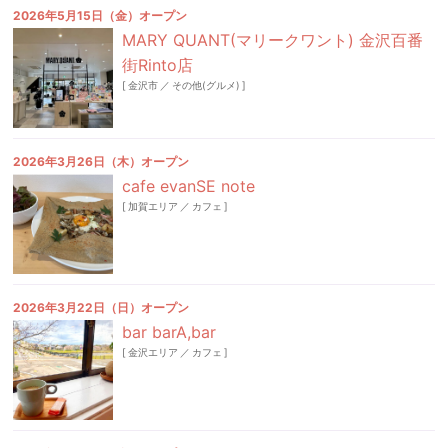
2026年5月15日（金）オープン
MARY QUANT(マリークワント) 金沢百番
街Rinto店
[
金沢市
／
その他(グルメ)
]
2026年3月26日（木）オープン
cafe evanSE note
[
加賀エリア
／
カフェ
]
2026年3月22日（日）オープン
bar barA,bar
[
金沢エリア
／
カフェ
]