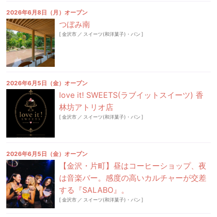
2026年6月8日（月）オープン
つぼみ南
[
金沢市
／
スイーツ(和洋菓子)・パン
]
2026年6月5日（金）オープン
love it! SWEETS(ラブイットスイーツ) 香
林坊アトリオ店
[
金沢市
／
スイーツ(和洋菓子)・パン
]
2026年6月5日（金）オープン
【金沢・片町】昼はコーヒーショップ、夜
は音楽バー。感度の高いカルチャーが交差
する『SALABO』。
[
金沢市
／
スイーツ(和洋菓子)・パン
]