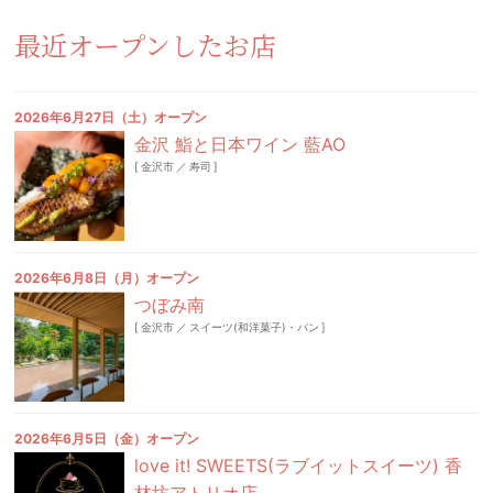
最近オープンしたお店
2026年6月27日（土）オープン
金沢 鮨と日本ワイン 藍AO
[
金沢市
／
寿司
]
2026年6月8日（月）オープン
つぼみ南
[
金沢市
／
スイーツ(和洋菓子)・パン
]
2026年6月5日（金）オープン
love it! SWEETS(ラブイットスイーツ) 香