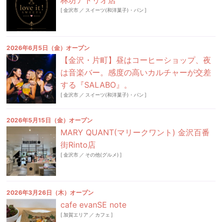
林坊アトリオ店
[
金沢市
／
スイーツ(和洋菓子)・パン
]
2026年6月5日（金）オープン
【金沢・片町】昼はコーヒーショップ、夜
は音楽バー。感度の高いカルチャーが交差
する『SALABO』。
[
金沢市
／
スイーツ(和洋菓子)・パン
]
2026年5月15日（金）オープン
MARY QUANT(マリークワント) 金沢百番
街Rinto店
[
金沢市
／
その他(グルメ)
]
2026年3月26日（木）オープン
cafe evanSE note
[
加賀エリア
／
カフェ
]