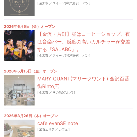
[
金沢市
／
スイーツ(和洋菓子)・パン
]
2026年6月5日（金）オープン
【金沢・片町】昼はコーヒーショップ、夜
は音楽バー。感度の高いカルチャーが交差
する『SALABO』。
[
金沢市
／
スイーツ(和洋菓子)・パン
]
2026年5月15日（金）オープン
MARY QUANT(マリークワント) 金沢百番
街Rinto店
[
金沢市
／
その他(グルメ)
]
2026年3月26日（木）オープン
cafe evanSE note
[
加賀エリア
／
カフェ
]