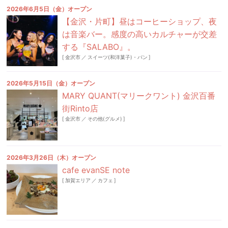
2026年6月5日（金）オープン
【金沢・片町】昼はコーヒーショップ、夜
は音楽バー。感度の高いカルチャーが交差
する『SALABO』。
[
金沢市
／
スイーツ(和洋菓子)・パン
]
2026年5月15日（金）オープン
MARY QUANT(マリークワント) 金沢百番
街Rinto店
[
金沢市
／
その他(グルメ)
]
2026年3月26日（木）オープン
cafe evanSE note
[
加賀エリア
／
カフェ
]