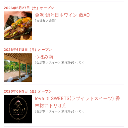
2026年6月27日（土）オープン
金沢 鮨と日本ワイン 藍AO
[
金沢市
／
寿司
]
2026年6月8日（月）オープン
つぼみ南
[
金沢市
／
スイーツ(和洋菓子)・パン
]
2026年6月5日（金）オープン
love it! SWEETS(ラブイットスイーツ) 香
林坊アトリオ店
[
金沢市
／
スイーツ(和洋菓子)・パン
]