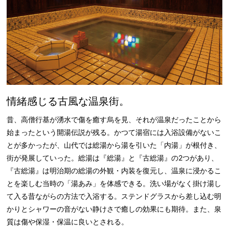
情緒感じる古風な温泉街。
昔、高僧行基が湧水で傷を癒す烏を見、それが温泉だったことから
始まったという開湯伝説が残る。かつて湯宿には入浴設備がないこ
とが多かったが、山代では総湯から湯を引いた「内湯」が根付き、
街が発展していった。総湯は『総湯』と『古総湯』の2つがあり、
『古総湯』は明治期の総湯の外観・内装を復元し、温泉に浸かるこ
とを楽しむ当時の「湯あみ」を体感できる。洗い場がなく掛け湯し
て入る昔ながらの方法で入浴する。ステンドグラスから差し込む明
かりとシャワーの音がない静けさで癒しの効果にも期待。また、泉
質は傷や保湿・保温に良いとされる。