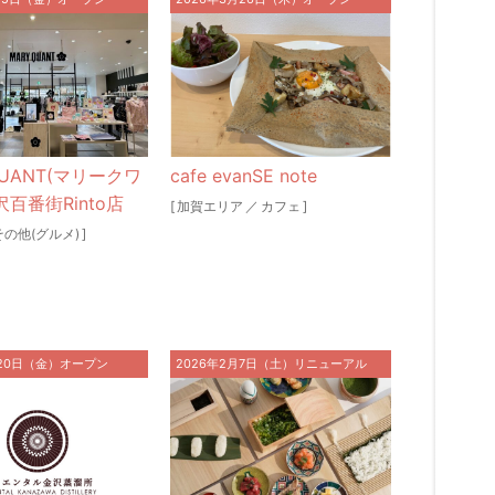
QUANT(マリークワ
cafe evanSE note
沢百番街Rinto店
[
加賀エリア
／
カフェ
]
その他(グルメ)
]
月20日（金）オープン
2026年2月7日（土）リニューアル