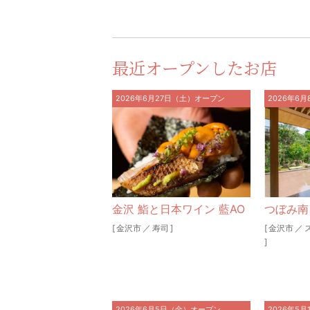
最近オープンしたお店
2026年6月27日（土）オープン
2026年6
金沢 鮨と日本ワイン 藍AO
つぼみ南
[
金沢市
／
寿司
]
[
金沢市
／
]
2026年6月5日（金）オープン
2026年5