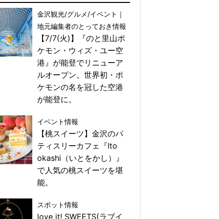
金沢観光/グルメ/イベント｜
地元編集者のとっておき情報
【7/7(火)】『のと里山ポ
ケモン・ウィズ・ユー空
港』が能登でリニューア
ルオープン。世界初・ポ
ケモンの名を冠した空港
が能登に。
イベント情報
【桃スイーツ】金沢のパ
ティスリーカフェ『Ito
okashi（いとをかし）』
で人気の桃スイーツを堪
能。
スポット情報
love it! SWEETS(ラブイ