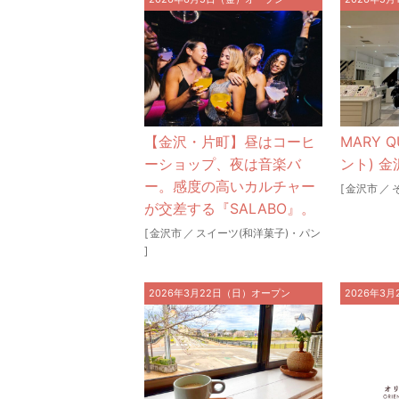
【金沢・片町】昼はコーヒ
MARY 
ーショップ、夜は音楽バ
ント) 金
ー。感度の高いカルチャー
[
金沢市
／
が交差する『SALABO』。
[
金沢市
／
スイーツ(和洋菓子)・パン
]
2026年3月22日（日）オープン
2026年3