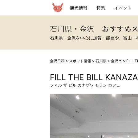
観光情報サイト 金沢日和
観光情報
特集
イベント
石川県・金沢 おすすめ
石川県・金沢を中心に加賀・能登や、富山・
金沢日和
>
スポット情報
>
石川県
>
金沢市
>
FILL 
FILL THE BILL KANAZ
フィル ザ ビル カナザワ モラン カフェ