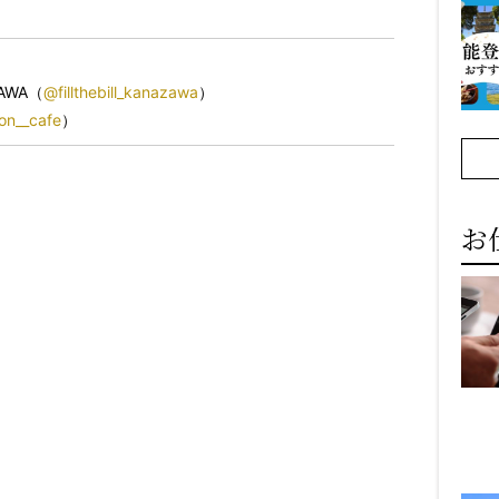
ZAWA（
@fillthebill_kanazawa
）
n__cafe
）
お