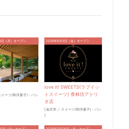
月8日（月）オープン
2026年6月5日（金）オープン
love it! SWEETS(ラブイッ
トスイーツ) 香林坊アトリ
スイーツ(和洋菓子)・パン
オ店
[
金沢市
／
スイーツ(和洋菓子)・パン
]
月15日（金）オープン
2026年3月26日（木）オープン