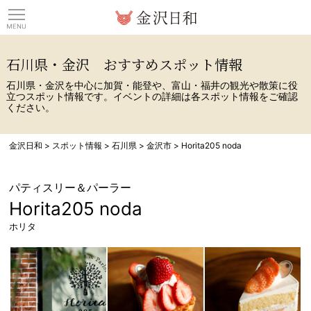
観光情報サイト 金沢日
石川県・金沢 おすすめスポット情報
石川県・金沢を中心に加賀・能登や、富山・福井の観光や散策に役
立つスポット情報です。イベントの詳細は各スポット情報をご確認
ください。
金沢日和
>
スポット情報
>
石川県
>
金沢市
>
Horita205 noda
パティスリー＆パーラー
Horita205 noda
ホリタ