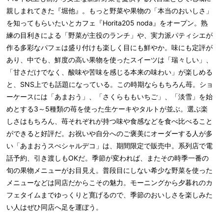
親しまれてきた『堀他』。もっと野菜や果物の「本当のおいしさ」
を知ってもらいたいとカフェ『Horita205 noda』をオープン。熟
練の目利きによる「野菜が主役のランチ」や、実力派パティシエが
作る多彩なパフェは盛り付けも楽しく目にも鮮やか。味にも定評が
あり、中でも、鮮度の高い果物を使ったスイーツは「瑞々しい」、
「甘さだけでなく、酸味や苦味を感じる本来の味わい」が楽しめる
と、SNS上でも話題になっている。この時期ならもちろん苺。ショ
ーケースには「あまおう」、「さくらももいちご」、「淡雪」を始
めとする3～5種類の苺を使った生ケーキやタルトが並ぶ。選ぶ楽
しさはもちろん、苺それぞれが持つ味や食感などを食べ比べること
ができると好評だ。お祝いや自分へのご褒美にオーダーする人が多
い「あまおうスぺシャルデコ」は、期間限定で販売中。系列店で電
話予約、引き渡しもOKだ。季節が変われば、またその時季一番の
旬の果物メニューがお目見え。普段目にしない希少な野菜を使った
メニューなどは同店だからこその魅力。モーニングから夕暮れのカ
フェタイムまでゆっくりと寛げるので、季節のおいしさを楽しみた
い人はぜひ同店へ足を運ぼう。