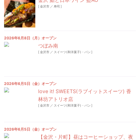
金沢 鮨と日本ワイン 藍AO
[
金沢市
／
寿司
]
2026年6月8日（月）オープン
つぼみ南
[
金沢市
／
スイーツ(和洋菓子)・パン
]
2026年6月5日（金）オープン
love it! SWEETS(ラブイットスイーツ) 香
林坊アトリオ店
[
金沢市
／
スイーツ(和洋菓子)・パン
]
2026年6月5日（金）オープン
【金沢・片町】昼はコーヒーショップ、夜