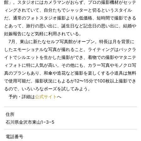
館」。スタジオにはカメラマンがおらず、プロの撮影機材がセッテ
ィングされていて、自分たちでシャッターと切るというスタイル
だ。通常のフォトスタジオ撮影よりも低価格、短時間で撮影できる
とあって、旅行の思い出に、誕生日など記念日の思い出に、結婚や
妊娠報告になど気軽に利用されている。
7月、東山に新たなセルフ写真館がオープン。特長は月を背景に
したエモーショナルな写真が撮れること。ライティングはバックラ
イトでシルエットを生かした撮影ができ、着物での撮影やマタニテ
ィフォトに特に人気が高い。その他にも、カラー写真やモノクロ写
真のプランもあり、和傘や造花など撮影を楽しくする小道具は無料
で使用可能だ。撮影状況にもよるが12〜15分で100枚以上撮影でき
るので、いろいろなポーズを試してみよう。
予約・詳細は
公式サイト
へ
住所
石川県金沢市東山1−3−5
電話番号