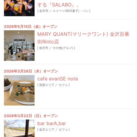
する『SALABO』。
[
金沢市
／
スイーツ(和洋菓子)・パン
]
2026年5月15日（金）オープン
MARY QUANT(マリークワント) 金沢百番
街Rinto店
[
金沢市
／
その他(グルメ)
]
2026年3月26日（木）オープン
cafe evanSE note
[
加賀エリア
／
カフェ
]
2026年3月22日（日）オープン
bar barA,bar
[
金沢エリア
／
カフェ
]