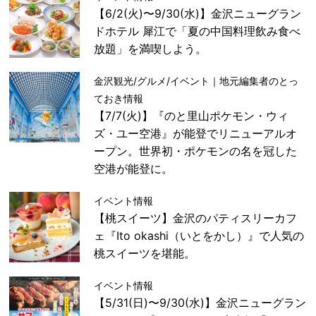
【6/2(火)〜9/30(水)】金沢ニューグラン
ドホテル 犀江で「夏の中国料理飲み食べ
放題」を満喫しよう。
金沢観光/グルメ/イベント｜地元編集者のとっ
ておき情報
【7/7(火)】『のと里山ポケモン・ウィ
ズ・ユー空港』が能登でリニューアルオ
ープン。世界初・ポケモンの名を冠した
空港が能登に。
イベント情報
【桃スイーツ】金沢のパティスリーカフ
ェ『Ito okashi（いとをかし）』で人気の
桃スイーツを堪能。
イベント情報
【5/31(日)〜9/30(水)】金沢ニューグラン