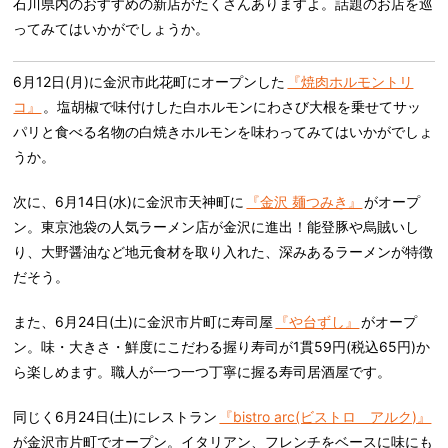
石川県内のおすすめの新店がたくさんありますよ。話題のお店を巡
ってみてはいかがでしょうか。
6月12日(月)に金沢市此花町にオープンした
『焼肉ホルモントリ
コ』
。塩胡椒で味付けした白ホルモンにわさび大根を乗せてサッ
パリと食べる名物の白焼きホルモンを味わってみてはいかがでしょ
うか。
次に、6月14日(水)に金沢市天神町に
『金沢 麺つみき』
がオープ
ン。東京池袋の人気ラーメン店が金沢に進出！能登豚や烏賊いし
り、大野醤油など地元食材を取り入れた、深みあるラーメンが特徴
だそう。
また、6月24日(土)に金沢市片町に寿司屋
『や台ずし』
がオープ
ン。味・大きさ・鮮度にこだわる握り寿司が1貫59円(税込65円)か
ら楽しめます。職人が一つ一つ丁寧に握る寿司居酒屋です。
同じく6月24日(土)にレストラン
『bistro arc(ビストロ アルク)』
が金沢市片町でオープン。イタリアン、フレンチをベースに味にも