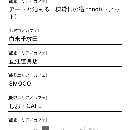
[
能登エリア
／
カフェ
]
アートと泊まる一棟貸しの宿 tonot(トノッ
ト)
[
七尾市
／
カフェ
]
白米千枚田
[
能登エリア
／
カフェ
]
直江道具店
[
能登エリア
／
カフェ
]
SMOCO
[
能登エリア
／
カフェ
]
しお・CAFE
[
能登エリア
／
カフェ
]
1 / 4
1
2
3
...
»
最後 »