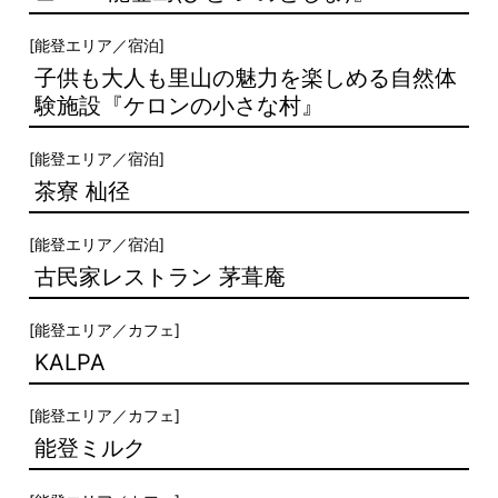
[
能登エリア
／
宿泊
]
子供も大人も里山の魅力を楽しめる自然体
験施設『ケロンの小さな村』
[
能登エリア
／
宿泊
]
茶寮 杣径
[
能登エリア
／
宿泊
]
古民家レストラン 茅葺庵
[
能登エリア
／
カフェ
]
KALPA
[
能登エリア
／
カフェ
]
能登ミルク