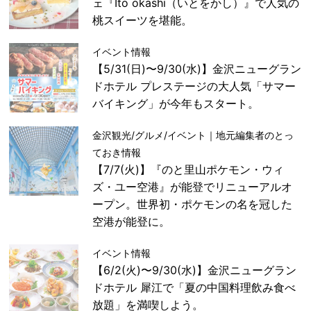
ェ『Ito okashi（いとをかし）』で人気の
桃スイーツを堪能。
イベント情報
【5/31(日)〜9/30(水)】金沢ニューグラン
ドホテル プレステージの大人気「サマー
バイキング」が今年もスタート。
金沢観光/グルメ/イベント｜地元編集者のとっ
ておき情報
【7/7(火)】『のと里山ポケモン・ウィ
ズ・ユー空港』が能登でリニューアルオ
ープン。世界初・ポケモンの名を冠した
空港が能登に。
イベント情報
【6/2(火)〜9/30(水)】金沢ニューグラン
ドホテル 犀江で「夏の中国料理飲み食べ
放題」を満喫しよう。