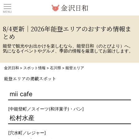
観光情報サイト 金沢日
8/4更新｜2026年能登エリアのおすすめ情報ま
とめ
能登で観光やお出かけを楽しむなら、能登日和（のとびより）へ。
気になるイベントやグルメ、季節の情報を厳選してお届けします。
金沢日和
>
スポット情報
>
石川県
>
能登エリア
能登エリアの掲載スポット
mii cafe
[
中能登町
／
スイーツ(和洋菓子)・パン
]
松村水産
[
穴水町
／
レジャー
]