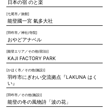
日本の宿 のと楽
[
七尾市
／
旅館
]
能登國一宮 氣多大社
[
羽咋市
／
神社/寺院
]
おやどアナベル
[
能登エリア
／
その他(宿泊)
]
KAJI FACTORY PARK
[
かほく市
／
その他(施設)
]
羽咋市にぎわい交流拠点『LAKUNA はく
い』
[
羽咋市
／
その他(施設)
]
能登の冬の風物詩「波の花」