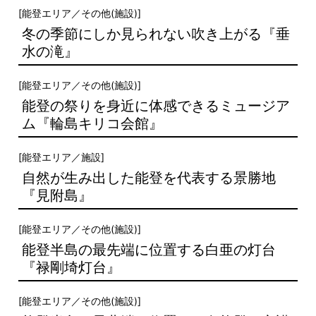
[
能登エリア
／
その他(施設)
]
冬の季節にしか見られない吹き上がる『垂
水の滝』
[
能登エリア
／
その他(施設)
]
能登の祭りを身近に体感できるミュージア
ム『輪島キリコ会館』
[
能登エリア
／
施設
]
自然が生み出した能登を代表する景勝地
『見附島』
[
能登エリア
／
その他(施設)
]
能登半島の最先端に位置する白亜の灯台
『禄剛埼灯台』
[
能登エリア
／
その他(施設)
]