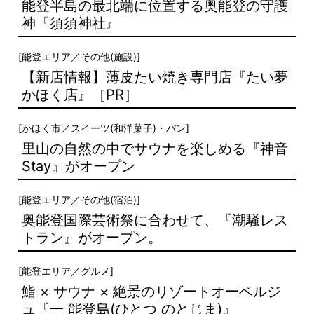
能登半島の最北端に位置する奥能登の守護
神『須須神社』
[
能登エリア
／
その他(施設)
]
【新店情報】薄皮たい焼き専門店『たい夢
かほく店』［PR］
[
かほく市
／
スイーツ(和洋菓子)・パン
]
里山の自然の中でサウナを楽しめる『神音
Stay』がオープン
[
能登エリア
／
その他(宿泊)
]
奥能登国際芸術祭に合わせて、『潮騒レス
トラン』がオープン。
[
能登エリア
／
グルメ
]
鮨 × サウナ × 絶景のリゾートオーベルジ
ュ『一 能登島(ひとつ のとじま)』