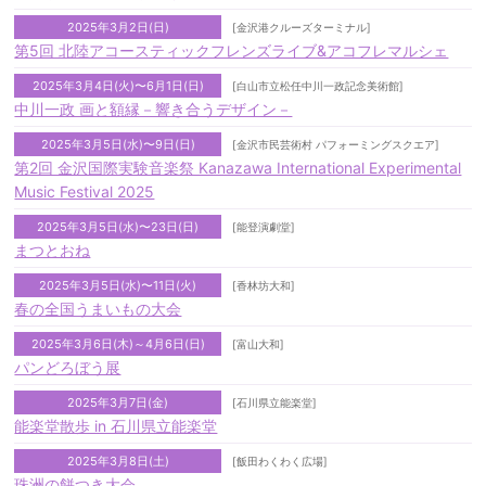
2025年3月2日(日)
[金沢港クルーズターミナル]
第5回 北陸アコースティックフレンズライブ&アコフレマルシェ
2025年3月4日(火)〜6月1日(日)
[白山市立松任中川一政記念美術館]
中川一政 画と額縁－響き合うデザイン－
2025年3月5日(水)〜9日(日)
[金沢市民芸術村 パフォーミングスクエア]
第2回 金沢国際実験音楽祭 Kanazawa International Experimental
Music Festival 2025
2025年3月5日(水)〜23日(日)
[能登演劇堂]
まつとおね
2025年3月5日(水)〜11日(火)
[香林坊大和]
春の全国うまいもの大会
2025年3月6日(木)～4月6日(日)
[富山大和]
パンどろぼう展
2025年3月7日(金)
[石川県立能楽堂]
能楽堂散歩 in 石川県立能楽堂
2025年3月8日(土)
[飯田わくわく広場]
珠洲の餅つき大会