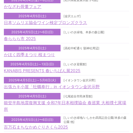
2025年4月4日(金)～6日(日)
[石川県産業展示館 2号館]
かなざわ骨董フェア
2025年4月5日(土)
[金沢エムザ]
日本ソムリエ協会ワイン検定ブロンズクラス
2025年4月5日(土)〜6日(日)
[しいのき緑地、本多の森公園]
春ららら市 2025
2025年4月5日(土)
[高松中町通り 額神社周辺]
かほく四季まつり 桜まつり
2025年4月5日(土)～13日(日)
[しいのき迎賓館]
KANABIS PRESENTS 春いちばん展2025
2025年4月5日(土)～5月6日(火)
[イオンタウン金沢示野]
出張カキ小屋「牡蠣奉行」in イオンタウン金沢示野
2025年4月5日(土)
[七尾総合市民体育館]
能登半島地震復興支援 令和7年日本相撲協会 春巡業 大相撲七尾場
所
[しいのき緑地/いしかわ四高記念公園/本多の森
2025年4月5日(土)〜6日(日)
公園 他]
百万石まちなかめぐりさくら2025