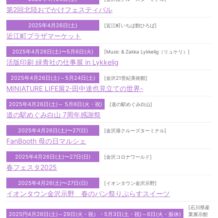
第2回北陸おでかけフェスティバル
2025年4月26日(土)
[近江町いちば館ひろば]
近江町プラザマーケット
2025年4月26日(土)〜5月6日(火)
[Music & Zakka Lykkelig（リュケリ）]
活版印刷 緑青社の仕事展 in Lykkelig
2025年4月26日(土)～5月24日(土)
[金沢21世紀美術館]
MINIATURE LIFE展2-田中達也見立ての世界-
2025年4月26日(土)～ 5月6日(火・祝)
[道の駅めぐみ白山]
道の駅めぐみ白山 7周年感謝祭
2025年4月26日(土)〜27(日)
[金沢港クルーズターミナル]
FanBooth 母の日マルシェ
2025年4月26日(土)〜27日(日)
[金沢コロナワールド]
春フェスタ2025
2025年4月26(土)〜27日(日)
[イオンタウン金沢示野]
イオンタウン金沢示野 春のパン祭りぷらすスイーツ
[石川県産
2025円4月26日(土)～29日(火・祝）・5月3日(土・祝)～6日(火・振休)
業展示館