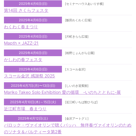
2025年4月6日(日)
[セミナーハウスあいりす横]
第14回 さくらフェスタ
2025年4月6日(日)
[飯田わくわく広場]
わくわく春まつり
2025年4月6日(日)
[片町きらら広場]
Mapth × JAZZ-21
2025年4月6日(日)
[柏野じょんがら公園]
かしわの春フェスタ
2025年4月6日(日)
[スコール金沢]
スコール金沢 感謝祭 2025
2025年4月7日(月)〜13日(日)
[しいのき迎賓館]
Mariko Takeo Solo Exhibition 愛の循環 -いのちとともに-展
2025年4月10日(木)～15日(火)
[近江町いちば館ひろば]
近江町市場 春まつり
2025年4月12日(土)
[金沢アートグミ]
バロック・ヴァイオリンで聴くバッハ 無伴奏ヴァイオリンのため
のソナタ＆パルティータ第2番