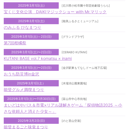
2025年3月1日(土)
[石川県小松市團十郎芸術劇場うらら]
宝くじ文化公演 DAIKIマジックショー with Mr.マリック
2025年3月1日(土)
[能美ふるさとミュージアム]
のみふる ひなまつり
2025年3月1日(土)～2日(日)
[グランドプラザ]
第7回柑橘祭
2025年3月1日(土)〜2日(日)
[CERABO KUTANI]
KUTANI BASE vol.7 komatsu × inami
2025年3月1日(土)〜2日(日)
[金沢駅東もてなしドーム地下広場]
おうち防災博in金沢
2025年3月1日(土）
[木場潟公園東園地]
能登グルメ満喫まつり
2025年3月1日(土)〜11月30日(日)
[富山市中心市街地]
まいどはやバス＆市電×リアル謎解きゲーム「探偵物語2025 ～小
さな依頼人と消えた少女～」
2025年3月2日(日)
[のと里山空港]
能登まるごと味覚まつり