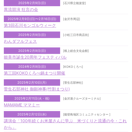
2025年2月9日(日)
[石川県立能楽堂]
異流競演 狂言の会
2025年2月9日(日)〜2月16日(日)
[金沢市周辺]
第3回石川モンゴルウィーク
2025年2月9日(日)
[小松三日市商店街]
わんダフルフェス
2025年2月9日(日)
[根上総合文化会館]
能美市誕生20周年フェスティバル
2024年2月9日(日)
[KOKOくろべ]
第三回KOKOくろべ鍋まつり開催
2025年2月10日(月)
[菅生石部神社]
菅生石部神社 御願神事(竹割まつり)
2025年2月11日(火・祝)
[金沢港クルーズターミナル]
MAMAME ママミー
2025年2月12日(水)
[能登島地区コミュニティセンター ]
講演会「100年続くお米屋さんに学ぶ 米づくりと流通の今・これ
から」