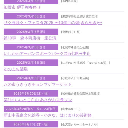
2025年3月16日(日)
[市内各会場]
加賀市 獅子舞春祭り
2025年3月16日(日)
[黒部宇奈月温泉駅 東口広場]
サクラ咲ク・フェスタ2025 〜10年目の煌(きらめき)〜
2025年3月16日(日)
[金沢おぐら座]
第19弾 森本商店街一座公演
2025年3月16日(日)
[七尾市希望の丘公園]
いしかわアーバンスポーツパークスin七尾→中止
2025年3月16日(日)
[にぎわい交流施設 「ゆのまち加賀」]
ゆのまち酒場
2025年3月16日(日)
[小松市八日市商店街]
八の市うきうきチョンマゲマーケット
2025年3月20日(木・祝)
[松任総合運動公園陸上競技場]
第1回 いいとこ白山 あさがおマラソン
2025年3月20日(木・祝)～23日(日)
[山中温泉一円]
新山中温泉文化絵巻－小さな、はじまりの芸術祭
2025年3月20日(木・祝)
[金沢港クルーズターミナル]