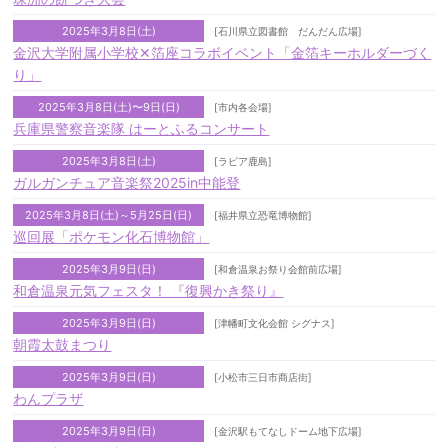
2025年3月8日(土)
[石川県立図書館 だんだん広場]
金沢大学附属小学校✕箔座コラボイベント「金箔キーホルダーづく
り」
2025年3月8日(土)〜9日(日)
[市内各会場]
兵庫県警察音楽隊 はーとふるコンサート
2025年3月8日(土)
[ラピア鹿島]
ガルガンチュア音楽祭2025in中能登
2025年3月8日(土)～5月25日(日)
[福井県立恐竜博物館]
巡回展「ポケモン化石博物館」
2025年3月9日(日)
[和倉温泉お祭り会館前広場]
和倉温泉元気フェスタ！ 『復興かき祭り』
2025年3月9日(日)
[津幡町文化会館 シグナス]
朝霞太鼓まつり
2025年3月9日(日)
[小松市三日市商店街]
わんプラザ
2025年3月9日(日)
[金沢駅もてなしドーム地下広場]