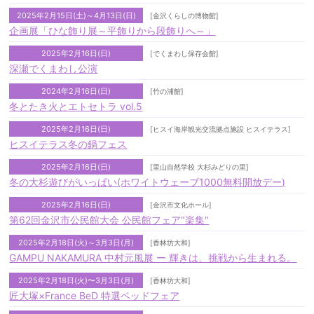
2025年2月15日(土)～4月13日(日)
[金沢くらしの博物館]
企画展「ひな飾り展～平飾りから段飾りへ～」
2025年2月16日(日)
[でくまわし保存会館]
深瀬でくまわし公演
2024年2月16日(日)
[竹の浦館]
冬とたき火とエトセトラ vol.5
2025年2月16日(日)
[ヒスイ海岸観光交流拠点施設 ヒスイテラス]
ヒスイテラス冬の鍋フェス
2025年2月16日(日)
[里山自然学校 大杉みどりの里]
冬の大杉遊びがいっぱい(ホワイトウェーブ1000無料開放デー)
2025年2月16日(日)
[金沢市文化ホール]
第62回金沢市公民館大会 公民館フェア"楽集"
2025年2月18日(火)～3月3日(月)
[香林坊大和]
GAMPU NAKAMURA 中村元風展 ー 輝きは、挑戦から生まれる。
2025年2月18日(火)〜3月3日(月)
[香林坊大和]
匠大塚×France BeD 特選ベッドフェア