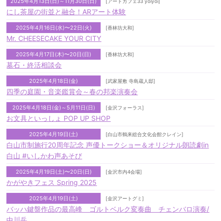
2025年4月13日(日)～11月30日(日)
[アートカフェ33 yoiyoi]
にし茶屋の街並と融合！ARアート体験
2025年4月16日(水)〜22日(火)
[香林坊大和]
Mr. CHEESECAKE YOUR CITY
2025年4月17日(木)〜20日(日)
[香林坊大和]
墓石・終活相談会
2025年4月18日(金)
[武家屋敷 寺島蔵人邸]
四季の庭園・音楽鑑賞会～春の邦楽演奏会
2025年4月18日(金)～5月11日(日)
[金沢フォーラス]
お文具といっしょ POP UP SHOP
2025年4月19日(土)
[白山市鶴来総合文化会館クレイン]
白山市制施行20周年記念 声優トークショー＆オリジナル朗読劇in
白山 #いしかわ声あそび
2025年4月19日(土)〜20日(日)
[金沢市内4会場]
かがやきフェス Spring 2025
2025年4月19日(土)
[金沢アートグミ]
バッハ鍵盤作品の最高峰 ゴルトベルク変奏曲 チェンバロ演奏/
中川岳