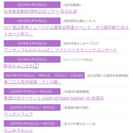
2025年2月15日(土)
[金沢歌劇座]
吉本新喜劇65周年記念ツアー 石川公演
2025年2月15日(土)
[能登歴史公園センター]
のと里山里海ミュージアム展覧会関連イベント「ガリ版印刷でポス
トカード作り」
2025年2月15日(土)
[松任学習センタープララ]
アンサンブルおもちゃばこ ファミリークラシックコンサート
2025年2月15日(土)
[トレインパーク白山]
駅弁かぁにばる②
2025年2月15日(土)、16日(日)、22日(土)、23日(日)
[白山市東二口歴史民俗資料館]
東二口人形浄瑠璃「でくの舞」
2025年2月15(土)〜16日(日)⠀
[木場潟公園東園地]
希望の光マーケット-Light of hope market- in 木場潟
2025年2月15日(土)～16日(日)
[産業展示館2号館]
ウッディフェア
2025年2月15日(土)〜16日(日)
[あそびの森かほっくる]
なごみマルシェ