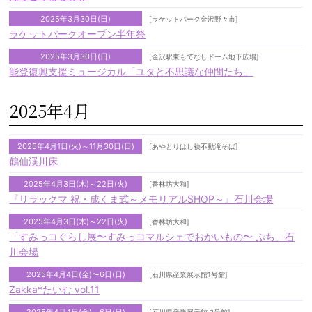
2025年3月30日(日)
[ラケットパーク金沢野々市]
ラケットパークオープン半年祭
2025年3月30日(日)
[金沢駅東もてなしドーム地下広場]
能登復興支援ミュージカル「ユタと不思議な仲間たち」
2025年4月
2025年4月1日(火)～11月30日(日)
[あやとりはし袂不動滝そば]
鶴仙渓川床
2025年4月3日(木)～22日(火)
[香林坊大和]
『リラックマ 祝・成くま式～メモリアルSHOP～』石川会場
2025年4月3日(木)～22日(火)
[香林坊大和]
「すみっコぐらし展〜すみっコマルシェでおかいもの〜 ぷち」石
川会場
2025年4月4日(金)〜6日(日)
[石川県産業展示館1号館]
Zakka*たいむ vol.11