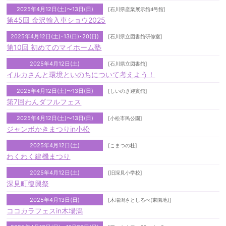
2025年4月12日(土)〜13日(日)
[石川県産業展示館4号館]
第45回 金沢輸入車ショウ2025
2025年4月12日(土)･13(日)･20(日)
[石川県立図書館研修室]
第10回 初めてのマイホーム塾
2025年4月12日(土)
[石川県立図書館]
イルカさんと環境といのちについて考えよう！
2025年4月12日(土)〜13日(日)
[しいのき迎賓館]
第7回わんダフルフェス
2025年4月12日(土)〜13日(日)
[小松市民公園]
ジャンボかきまつりin小松
2025年4月12日(土)
[こまつの杜]
わくわく建機まつり
2025年4月12日(土)
[旧深見小学校]
深見町復興祭
2025年4月13日(日)
[木場潟さとしるべ(東園地)]
ココカラフェスin木場潟