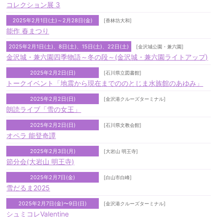
コレクション展 3
2025年2月1日(土)～2月28日(金)
[香林坊大和]
能作 春まつり
2025年2月1日(土)、8日(土)、15日(土)、22日(土)
[金沢城公園・兼六園]
金沢城・兼六園四季物語～冬の段～(金沢城・兼六園ライトアップ)
2025年2月2日(日)
[石川県立図書館]
トークイベント「地震から現在までののとじま水族館のあゆみ」
2025年2月2日(日)
[金沢港クルーズターミナル]
朗読ライブ「雪の女王」
2025年2月2日(日)
[石川県文教会館]
オペラ 能登奇譚
2025年2月3日(月)
[大岩山 明王寺]
節分会(大岩山 明王寺)
2025年2月7日(金)
[白山市白峰]
雪だるま2025
2025年2月7日(金)〜9日(日)
[金沢港クルーズターミナル]
シュミコレValentine