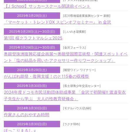
【J School】サッカースクール開講前イベント
2025年3月29日(土)
[石川県地場産業振興センター 新館]
『マーケット・トレンドDX スピンオフセミナー』 in 金沢
2025年3月29日(土)〜30日(日)
[しいのき迎賓館]
第1回 桜クラフトマルシェ2025
2025年3月29日(土)〜30日(日)
[金沢フォーラス]
奥能登珠洲復興応援企画展〜奥能登国際芸術祭・関連スポットイベ
ント「塩の結晶を用いたアクセサリー作りワークショップ」
2025年3月29日(土)
[能登ワイン ワイナリー]
がんばれ能登・復興支援！のと115春の収穫祭
2025年3月30日(日)
[長土塀青少年交流センター]
2024年度ドコモ市民活動団体助成事業 「金沢で初開催!! 渡邉安衣
子先生から学ぶ 大人の性教育研修会」
2024年3月30日(日)
[モデルハウスIZUMI]
作家さんのおやすみ時間
2025年3月30日(日)
[ラクナ羽咋]
ほっこりまるしぇ