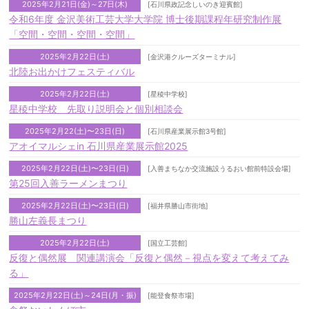
2025年2月21日(金)～27日(木)
[石川県政記念しいのき迎賓館]
令和6年度 金沢美術工芸大学大学院 博士後期課程年研究制作展
「空間・空間・空間・空間」
2025年2月22日(土)
[金沢港クルーズターミナル]
北陸お出かけフェスティバル
2025年2月22日(土)
[星稜中学校]
星稜中学校 先取り説明会と個別相談会
2025年2月22(土)〜23日(日)
[石川県産業展示館3号館]
アオイマルシェin 石川県産業展示館2025
2025年2月22日(土)〜23日(日)
[入善まちなか交流施設うるおい館前特設会場]
第25回入善ラーメンまつり
2025年2月22日(土)〜23日(日)
[福井県勝山市街地]
勝山左義長まつり
2025年2月22日(土)
[国立工芸館]
反復と偶然展 関連講演会「反復と偶然－視点を変えて考えてみ
る」
2025年2月22日(土)～24日(月・振)
[能登食祭市場]