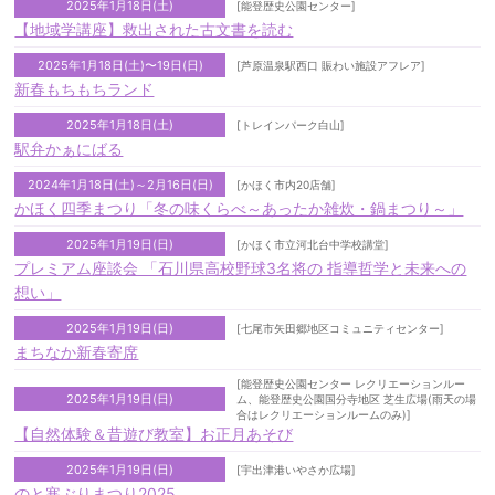
2025年1月18日(土)
[能登歴史公園センター]
【地域学講座】救出された古文書を読む
2025年1月18日(土)〜19日(日)
[芦原温泉駅西口 賑わい施設アフレア]
新春もちもちランド
2025年1月18日(土)
[トレインパーク白山]
駅弁かぁにばる
2024年1月18日(土)～2月16日(日)
[かほく市内20店舗]
かほく四季まつり「冬の味くらべ～あったか雑炊・鍋まつり～」
2025年1月19日(日)
[かほく市立河北台中学校講堂]
プレミアム座談会 「石川県高校野球3名将の 指導哲学と未来への
想い」
2025年1月19日(日)
[七尾市矢田郷地区コミュニティセンター]
まちなか新春寄席
[能登歴史公園センター レクリエーションルー
2025年1月19日(日)
ム、能登歴史公園国分寺地区 芝生広場(雨天の場
合はレクリエーションルームのみ)]
【自然体験＆昔遊び教室】お正月あそび
2025年1月19日(日)
[宇出津港いやさか広場]
のと寒ぶりまつり2025