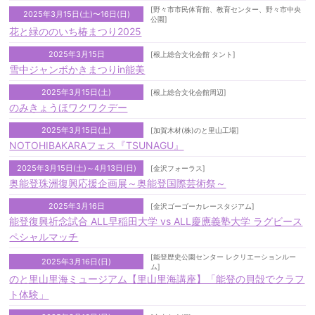
[野々市市民体育館、教育センター、野々市中央
2025年3月15日(土)〜16日(日)
公園]
花と緑ののいち椿まつり2025
2025年3月15日
[根上総合文化会館 タント]
雪中ジャンボかきまつりin能美
2025年3月15日(土)
[根上総合文化会館周辺]
のみきょうほワクワクデー
2025年3月15日(土)
[加賀木材(株)のと里山工場]
NOTOHIBAKARAフェス『TSUNAGU』
2025年3月15日(土)～4月13日(日)
[金沢フォーラス]
奥能登珠洲復興応援企画展～奥能登国際芸術祭～
2025年3月16日
[金沢ゴーゴーカレースタジアム]
能登復興祈念試合 ALL早稲田大学 vs ALL慶應義塾大学 ラグビース
ペシャルマッチ
[能登歴史公園センター レクリエーションルー
2025年3月16日(日)
ム]
のと里山里海ミュージアム【里山里海講座】「能登の貝殻でクラフ
ト体験」