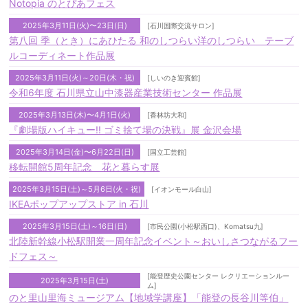
Notopia のとぴあフェス
2025年3月11日(火)〜23日(日)
[石川国際交流サロン]
第八回 季（とき）にあひたる 和のしつらい洋のしつらい テーブ
ルコーディネート作品展
2025年3月11日(火)～20日(木・祝)
[しいのき迎賓館]
令和6年度 石川県立山中漆器産業技術センター 作品展
2025年3月13日(木)〜4月1日(火)
[香林坊大和]
『劇場版ハイキュー!! ゴミ捨て場の決戦』展 金沢会場
2025年3月14日(金)〜6月22日(日)
[国立工芸館]
移転開館5周年記念 花と暮らす展
2025年3月15日(土)～5月6日(火・祝)
[イオンモール白山]
IKEAポップアップストア in 石川
2025年3月15日(土)～16日(日)
[市民公園(小松駅西口)、Komatsu九]
北陸新幹線小松駅開業一周年記念イベント～おいしさつながるフー
ドフェス～
[能登歴史公園センター レクリエーションルー
2025年3月15日(土)
ム]
のと里山里海ミュージアム【地域学講座】「能登の長谷川等伯」