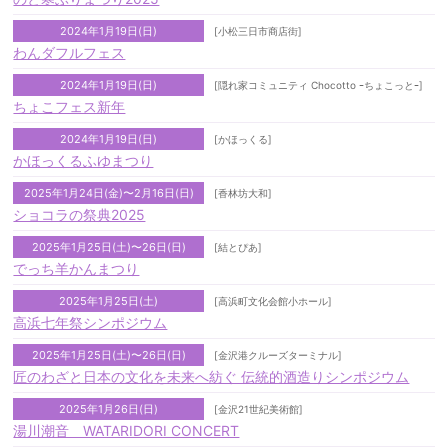
2024年1月19日(日)
[小松三日市商店街]
わんダフルフェス
2024年1月19日(日)
[隠れ家コミュニティ Chocotto ｰちょこっとｰ]
ちょこフェス新年
2024年1月19日(日)
[かほっくる]
かほっくるふゆまつり
2025年1月24日(金)〜2月16日(日)
[香林坊大和]
ショコラの祭典2025
2025年1月25日(土)〜26日(日)
[結とぴあ]
でっち羊かんまつり
2025年1月25日(土)
[高浜町文化会館小ホール]
高浜七年祭シンポジウム
2025年1月25日(土)〜26日(日)
[金沢港クルーズターミナル]
匠のわざと日本の文化を未来へ紡ぐ 伝統的酒造りシンポジウム
2025年1月26日(日)
[金沢21世紀美術館]
湯川潮音 WATARIDORI CONCERT