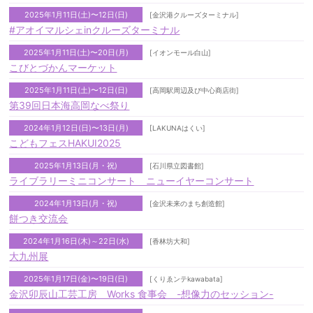
2025年1月11日(土)〜12日(日)
[金沢港クルーズターミナル]
#アオイマルシェinクルーズターミナル
2025年1月11日(土)〜20日(月)
[イオンモール白山]
こびとづかんマーケット
2025年1月11日(土)〜12日(日)
[高岡駅周辺及び中心商店街]
第39回日本海高岡なべ祭り
2024年1月12日(日)〜13日(月)
[LAKUNAはくい]
こどもフェスHAKUI2025
2025年1月13日(月・祝)
[石川県立図書館]
ライブラリーミニコンサート ニューイヤーコンサート
2024年1月13日(月・祝)
[金沢未来のまち創造館]
餅つき交流会
2024年1月16日(木)～22日(水)
[香林坊大和]
大九州展
2025年1月17日(金)〜19日(日)
[くりゑンテkawabata]
金沢卯辰山工芸工房 Works 食事会 -想像力のセッション-