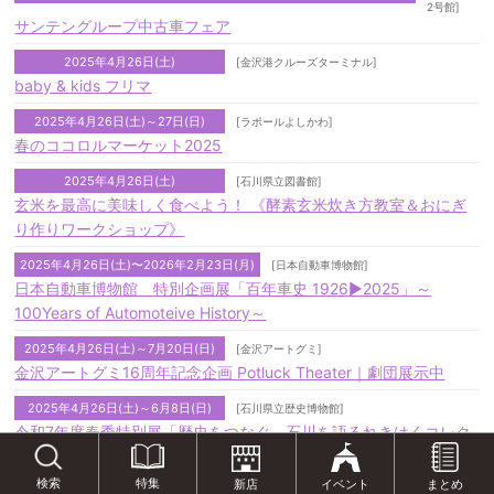
2号館]
サンテングループ中古車フェア
2025年4月26日(土)
[金沢港クルーズターミナル]
baby & kids フリマ
2025年4月26日(土)～27日(日)
[ラポールよしかわ]
春のココロルマーケット2025
2025年4月26日(土)
[石川県立図書館]
玄米を最高に美味しく食べよう！ 《酵素玄米炊き方教室＆おにぎ
り作りワークショップ》
2025年4月26日(土)〜2026年2月23日(月)
[日本自動車博物館]
日本自動車博物館 特別企画展「百年車史 1926▶2025」～
100Years of Automoteive History～
2025年4月26日(土)～7月20日(日)
[金沢アートグミ]
金沢アートグミ16周年記念企画 Potluck Theater｜劇団展示中
2025年4月26日(土)～6月8日(日)
[石川県立歴史博物館]
令和7年度春季特別展「歴史をつなぐ―石川を語るれきはくコレク
ション―」
特集
検索
新店
イベント
まとめ
2025年4月26日(土)～7月13日(日)
[金沢市立中村記念美術館]