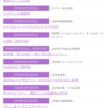
食祭おいしんぼ市
2025年2月22日(土)
[ホクチン本社社屋]
ホクチン大感謝祭
2025年2月22日(土)
[加賀市鴨池観察館]
かたのかもいけがんかもまつり2025
[能登町こどもみらいセンター、まつなみキッズ
2025年2月22日(土)
センター]
JUMP-JAM Park
2025年2月22日(土)～4月20日(日)
[金沢市立中村記念美術館]
企画展「彩×Color ―和と洋の色くらべ―」
2025年2月23日(日)
[金沢港クルーズターミナル]
FanBooth 1周年祭
2025年2月23日(日)
[伊自良温泉]
第2回みやま雪まつり ※2/9(日)→2/23(日)に延期
2025年2月23日(日)
[金沢城公園 三の丸広場]
冬のおもてなし 鷹匠による放鷹術の実演
2025年2月23日(日)
[木場潟公園東園地]
さとしるべ フリーマーケット