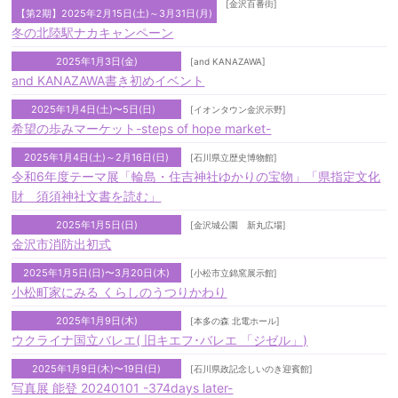
[金沢百番街]
【第2期】2025年2月15日(土)～3月31日(月)
冬の北陸駅ナカキャンペーン
2025年1月3日(金)
[and KANAZAWA]
and KANAZAWA書き初めイベント
2025年1月4日(土)〜5日(日)⠀
[イオンタウン金沢示野]
希望の歩みマーケット-steps of hope market-
2025年1月4日(土)～2月16日(日)
[石川県立歴史博物館]
令和6年度テーマ展「輪島・住吉神社ゆかりの宝物」「県指定文化
財 須須神社文書を読む」
2025年1月5日(日)
[金沢城公園 新丸広場]
金沢市消防出初式
2025年1月5日(日)〜3月20日(木)
[小松市立錦窯展示館]
小松町家にみる くらしのうつりかわり
2025年1月9日(木)
[本多の森 北電ホール]
ウクライナ国立バレエ( 旧キエフ･バレエ 「ジゼル」)
2025年1月9日(木)〜19日(日)
[石川県政記念しいのき迎賓館]
写真展 能登 20240101 -374days later-