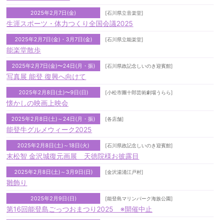
2025年2月7日(金)
[石川県立音楽堂]
生涯スポーツ・体力つくり全国会議2025
2025年2月7日(金)・3月7日(金)
[石川県立能楽堂]
能楽堂散歩
2025年2月7日(金)〜24日(月・振)
[石川県政記念しいのき迎賓館]
写真展 能登 復興へ向けて
2025年2月8日(土)〜9日(日)
[小松市團十郎芸術劇場うらら]
懐かしの映画上映会
2025年2月8日(土)～24日(月・振)
[各店舗]
能登牛グルメウィーク2025
2025年2月8日(土)～18日(火)
[石川県政記念しいのき迎賓館]
末松智 金沢城復元画展 天徳院様お披露目
2025年2月8日(土)～3月9日(日)
[金沢湯涌江戸村]
雛飾り
2025年2月9日(日)
[能登島マリンパーク海族公園]
第16回能登島ごっつおまつり2025 ※開催中止