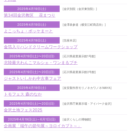
2025年4月19日(土)
[金沢別院（金沢東別院）]
第34回金沢教区 花まつり
2025年4月19日(土)
[金澤表参道（横安江町商店街）]
よこっちょ・ポッケまーと
2025年4月19日(土)
[箔座本店]
金箔入りハンドクリームワークショップ
2025年4月19日(土)〜20日(日)
[石川県産業展示館1号館]
北陸最大わんこマルシェ・ワンまるプチ
2025年4月19日(土)〜20日(日)
[石川県産業展示館2号館]
ジャストいしかわ中古車フェア
2025年4月19日(土)
[友安製作所モリノネカワノネIWAYA]
トモフェス 森のなか
2025年4月19日(土)〜20日(日)
[金沢県庁東展示場・アイパーク金沢]
金沢土地フェス2025
2025年4月19日(土)～6月1日(日)
[金沢くらしの博物館]
企画展「端午の節句展～ヨロイカブト～」