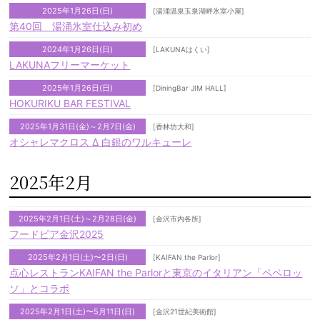
2025年1月26日(日)
[湯涌温泉玉泉湖畔氷室小屋]
第40回 湯涌氷室仕込み初め
2024年1月26日(日)
[LAKUNAはくい]
LAKUNAフリーマーケット
2025年1月26日(日)
[DiningBar JIM HALL]
HOKURIKU BAR FESTIVAL
2025年1月31日(金)～2月7日(金)
[香林坊大和]
オシャレマクロス Δ 白銀のワルキューレ
2025年2月
2025年2月1日(土)～2月28日(金)
[金沢市内各所]
フードピア金沢2025
2025年2月1日(土)〜2日(日)
[KAIFAN the Parlor]
点心レストランKAIFAN the Parlorと東京のイタリアン「ペペロッ
ソ」とコラボ
2025年2月1日(土)〜5月11日(日)
[金沢21世紀美術館]