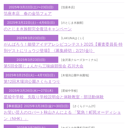
2025年3月22日(土)〜23日(日)
[箔座本店]
箔座本店 春の金箔フェア
2025年3月22日(土)～4月6日(日)
[のとじま水族館]
のとじま水族館完全復活キャンペーン
2025年3月23日(日)
[LAKUNAはくい]
がんばろう！能登アイデアレシピコンテスト2025【審査委員長·特
別ゲストにリュウジ登場】《募集締切：2/21(金)》
2025年3月23日(日)
[金沢港クルーズターミナル]
第5回全国じょんから三味線競技会 石川大会
2025年3月25日(火)～4月13日(日）
[木場潟公園中央園地]
第12回木場潟公園さくらまつり
2025年3月26日(水)〜27日(木)
[星稜中学校]
星稜中学校 先取り学校説明会と体験教室・部活動体験
【事前面談】2025年3月28日(金)〜30日(日)
[さくらドーム21]
お笑い芸人のロバート秋山さんによる 「緊急！町民オーディショ
ン（NHK）」
2025年3月29日(土)
[ナダスタ内灘多目的広場]