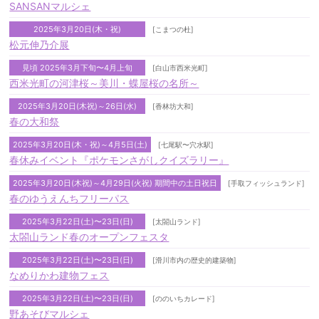
SANSANマルシェ
2025年3月20日(木・祝)
[こまつの杜]
松元伸乃介展
見頃 2025年3月下旬〜4月上旬
[白山市西米光町]
西米光町の河津桜～美川・蝶屋桜の名所～
2025年3月20日(木祝)～26日(水)
[香林坊大和]
春の大和祭
2025年3月20日(木・祝)～4月5日(土)
[七尾駅〜穴水駅]
春休みイベント『ポケモンさがしクイズラリー』
2025年3月20日(木祝)～4月29日(火祝) 期間中の土日祝日
[手取フィッシュランド]
春のゆうえんちフリーパス
2025年3月22日(土)〜23日(日)
[太閤山ランド]
太閤山ランド春のオープンフェスタ
2025年3月22日(土)〜23日(日)
[滑川市内の歴史的建築物]
なめりかわ建物フェス
2025年3月22日(土)〜23日(日)
[ののいちカレード]
野あそびマルシェ