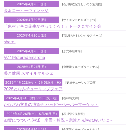
2025年4月20日(日)
[石川県政記念しいのき迎賓館]
金沢コーヒーヴィレッジ
2025年4月20日(日)
[サイエンスヒルズこまつ]
「東村アキコ先生がやってくる！」トーク＆サイン会
2025年4月20日(日)
[TSUBAME レンタルスペース]
share.
2025年4月20日(日)
[永安寺駐車場]
第11回oterademarche
2025年4月21日(月)
[金沢港クルーズターミナル]
美と健康 スマイルマルシェ
2025年4月22日(火)～ 5月5日(月・祝)
[砺波チューリップ公園]
2025となみチューリップフェア
2025年4月24日(木)〜29日(火・祝)
[香林坊大和]
かなざわ文具の博覧会 ハッピーペーパーマーケット
2025年4月26日(土)～5月25日(日)
[石川県立美術館]
加賀につづいた琳派 宗雪・相説－宗達と光琳のあいだに－
2025年4月26日(土)
[金沢港クルーズターミナル]