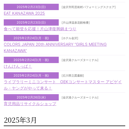
2025年2月23日(日)
[金沢市民芸術村パフォーミングスクエア]
EAT KANAZAWA 2025
2025年2月23日(日)
[片山津温泉花館検番]
食べて能登を応援！片山津復興鍋まつり
2025年2月24日(月・祝)
[ホテル金沢]
COLORS JAPAN 20th ANNIVERSARY “GIRLS MEETING
KANAZAWA”
2025年2月24日(月・祝)
[金沢港クルーズターミナル]
けんけんっぱ！
2025年2月24日(月・祝)
[石川県立図書館]
ライブラリーミニコンサート OEKコンサートマスター アビゲイ
ル・ヤングがやって来る！
2025年2月26日(水)
[金沢港クルーズターミナル]
育児用品リサイクルショップ
2025年3月